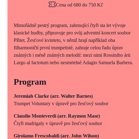
Cena od 680 do 750 Kč
Mimořádně pestrý program, zahrnující čtyři sta let vývoje
klasické hudby, připravuje pro svůj adventní koncert soubor
PBtet. Žesťové kvinteto, v němž hrají například oba
filharmoničtí první trumpetisté, zahraje celou řadu úprav
známých i méně známých melodií: mezi nimi Rossiniho árii
Largo al factotum nebo nesmrtelné Adagio Samuela Barbera.
Program
Jeremiah Clarke (
arr. Walter Barnes)
Trumpet Voluntary v úpravě pro žesťový soubor
Claudio Monteverdi (
arr. Raymon Mase)
Čtyři madrigaly v úpravě pro žesťový soubor
Girolamo Frescobaldi (
arr. John Wilson)