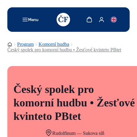
TODO: Add description for reader
Zobrazit košík
Zobrazit můj účet
Menu
Domovská stránka
Program
Komorní hudba
Český spolek pro komorní hudbu • Žesťové kvinteto PBtet
Český spolek pro
komorní hudbu • Žesťové
kvinteto PBtet
Rudolfinum — Sukova síň