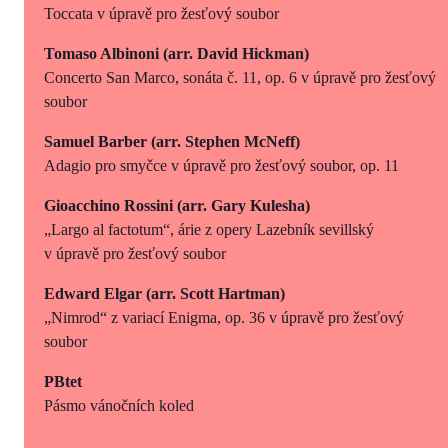
Toccata v úpravě pro žesťový soubor
Tomaso Albinoni (
arr. David Hickman)
Concerto San Marco, sonáta č. 11, op. 6 v úpravě pro žesťový
soubor
Samuel Barber (arr. Stephen McNeff)
Adagio pro smyčce v úpravě pro žesťový soubor, op. 11
Gioacchino Rossini (arr. Gary Kulesha)
„Largo al factotum“, árie z opery Lazebník sevillský
v úpravě pro žesťový soubor
Edward Elgar (
arr. Scott Hartman)
„Nimrod“ z variací Enigma, op. 36 v úpravě pro žesťový
soubor
PBtet
Pásmo vánočních koled