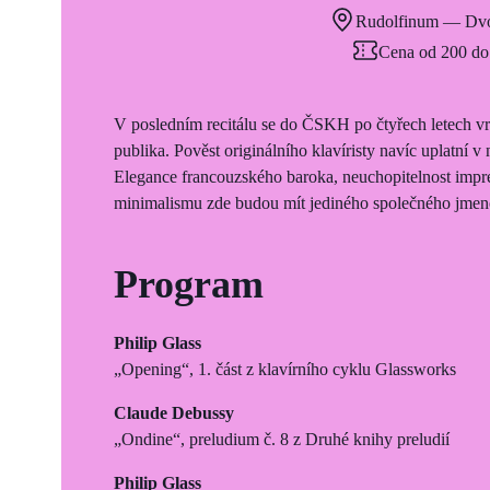
Rudolfinum — Dvo
Cena od 200 do
V posledním recitálu se do ČSKH po čtyřech letech vrát
publika. Pověst originálního klavíristy navíc uplatní
Elegance francouzského baroka, neuchopitelnost impre
minimalismu zde budou mít jediného společného jmen
Program
Philip Glass
„Opening“, 1. část z klavírního cyklu Glassworks
Claude Debussy
„Ondine“, preludium č. 8 z Druhé knihy preludií
Philip Glass