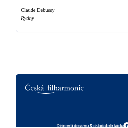
Claude Debussy
Rytiny
Logo
Dirigenti designu & skladatelé kódu