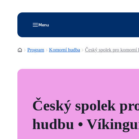
Menu
Domovská stránka
Program
Komorní hudba
Český spolek pro komorní 
Český spolek pr
hudbu • Víkingu