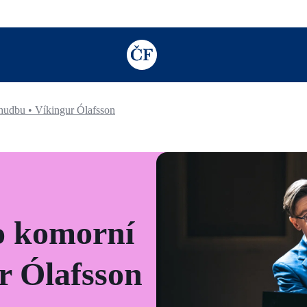
TODO: Add description for reader
hudbu • Víkingur Ólafsson
o komorní
r Ólafsson