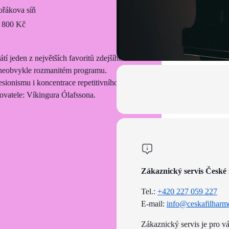
řákova síň
 800 Kč
í jeden z největších favoritů zdejšího
 v neobvykle rozmanitém programu.
sionismu i koncentrace repetitivního
ovatele: Víkingura Ólafssona.
Zákaznický servis České 
Tel.:
+420 227 059 227
E-mail:
info@ceskafilharm
Zákaznický servis je pro v