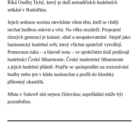
Říká Ondřej Tichý, který je duší netradičních hudebních
setkání v Rudolfinu.
Jejich sedmou sezónu otevíráme všem těm, kteří se chtějí
nechat hudbou oslovit a vést. Na věku nezáleží. Propojení
různých generací je krásné, silné a neopakovatelné. Stejně jako
harmonický hudební svět, který všichni společně vytvářejí.
Pomocnou ruku – a hlavně notu – ve společném úsilí podávají
hudebníci České filharmonie, České studentské filharmonie
a jejich hudební přátelé. Pojďte se spolupodílet na rozeznívání
hudby nebo jen v klidu naslouchat a prožít do hloubky
přítomný okamžik.
Místa v Sukově síni nejsou číslována; uspořádání může být
pozměněno.