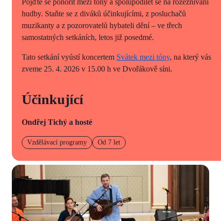
Pojďte se ponořit mezi tóny a spolupodílet se na rozeznívání
hudby. Staňte se z diváků účinkujícími, z posluchačů
muzikanty a z pozorovatelů hybateli dění – ve třech
samostatných setkáních, letos již posedmé.
Tato setkání vyústí koncertem
Svátek mezi tóny
, na který vás
zveme 25. 4. 2026 v 15.00 h ve Dvořákově síni.
Účinkující
Ondřej Tichý a hosté
Vzdělávací programy
Od 7 let