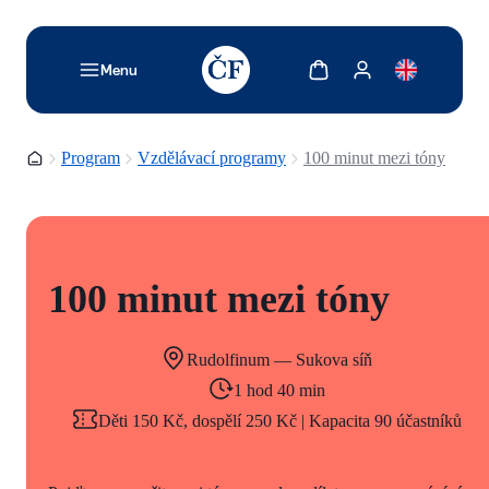
TODO: Add description for reader
Zobrazit košík
Zobrazit můj účet
Menu
Domovská stránka
Program
Vzdělávací programy
100 minut mezi tóny
100 minut mezi tóny
Rudolfinum — Sukova síň
1 hod 40 min
Děti 150 Kč, dospělí 250 Kč | Kapacita 90 účastníků