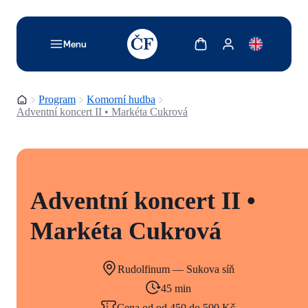
TODO: Add description for reader
Zobrazit košík
Zobrazit můj účet
Menu
Domovská stránka
Program
Komorní hudba
Adventní koncert II • Markéta Cukrová
Adventní koncert II •
Markéta Cukrová
Rudolfinum — Sukova síň
45 min
Cena od od 450 do 500 Kč