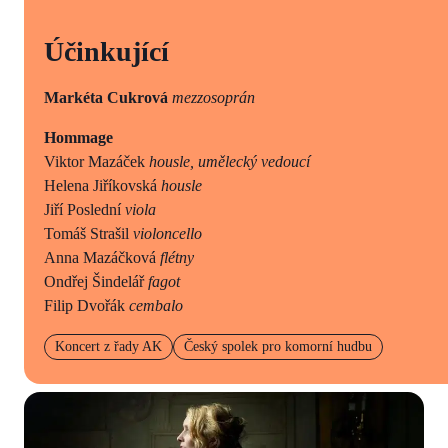
Účinkující
Markéta Cukrová
mezzosoprán
Hommage
Viktor Mazáček
housle, umělecký vedoucí
Helena Jiříkovská
housle
Jiří Poslední
viola
Tomáš Strašil
violoncello
Anna Mazáčková
flétny
Ondřej Šindelář
fagot
Filip Dvořák
cembalo
Koncert z řady AK
Český spolek pro komorní hudbu