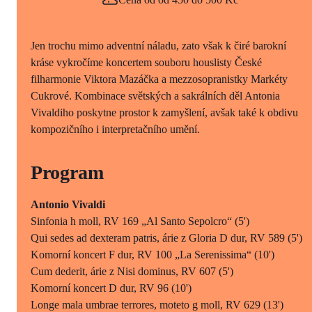
Jen trochu mimo adventní náladu, zato však k čiré barokní
kráse vykročíme koncertem souboru houslisty České
filharmonie Viktora Mazáčka a mezzosopranistky Markéty
Cukrové. Kombinace světských a sakrálních děl Antonia
Vivaldiho poskytne prostor k zamyšlení, avšak také k obdivu
kompozičního i interpretačního umění.
Program
Antonio Vivaldi
Sinfonia h moll, RV 169 „Al Santo Sepolcro“ (5')
Qui sedes ad dexteram patris, árie z Gloria D dur, RV 589 (5')
Komorní koncert F dur, RV 100 „La Serenissima“ (10')
Cum dederit, árie z Nisi dominus, RV 607 (5')
Komorní koncert D dur, RV 96 (10')
Longe mala umbrae terrores, moteto g moll, RV 629 (13')