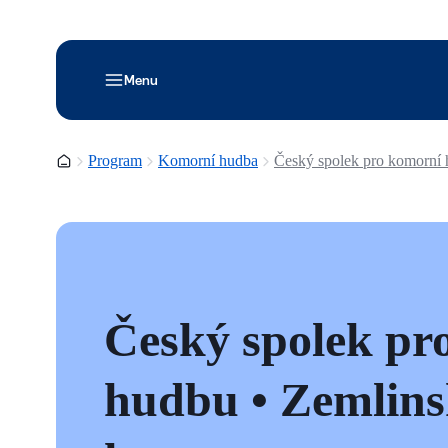
Menu
Domovská stránka
Program
Komorní hudba
Český spolek pro komorní 
Český spolek pr
hudbu • Zemlin