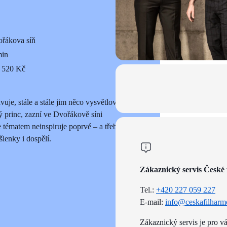
řákova síň
min
 520 Kč
uje, stále a stále jim něco vysvětlovat.“
 princ, zazní ve Dvořákově síni
e tématem neinspiruje poprvé – a třeba
lenky i dospělí.
Zákaznický servis České 
Tel.:
+420 227 059 227
E-mail:
info@ceskafilharm
Zákaznický servis je pro v