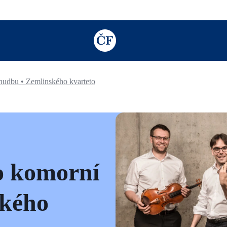
TODO: Add description for reader
hudbu • Zemlinského kvarteto
o komorní
ského