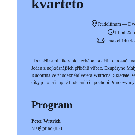
kvarteto
Rudolfinum — Dvo
1 hod 25 
Cena od 140 do
„Dospělí sami nikdy nic nechápou a děti to hrozně unav
Jeden z nejkrásnějších příběhů vůbec, Exupéryho Malý
Rudolfina ve zhudebnění Petera Wittricha. Skladatel s
díky jeho přístupné hudební řeči pochopí Princovy myš
Program
Peter Wittrich
Malý princ (85')