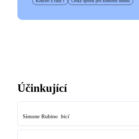
Koncert z řady I
Český spolek pro komorní hudbu
Účinkující
Simone Rubino
bicí