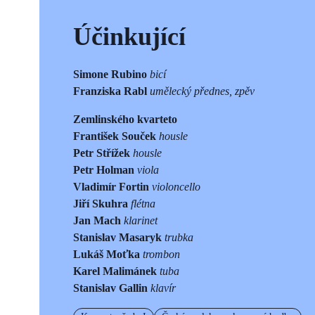
Účinkující
Simone Rubino
bicí
Franziska Rabl
umělecký přednes, zpěv
Zemlinského kvarteto
František Souček
housle
Petr Střížek
housle
Petr Holman
viola
Vladimír Fortin
violoncello
Jiří Skuhra
flétna
Jan Mach
klarinet
Stanislav Masaryk
trubka
Lukáš Moťka
trombon
Karel Malimánek
tuba
Stanislav Gallin
klavír