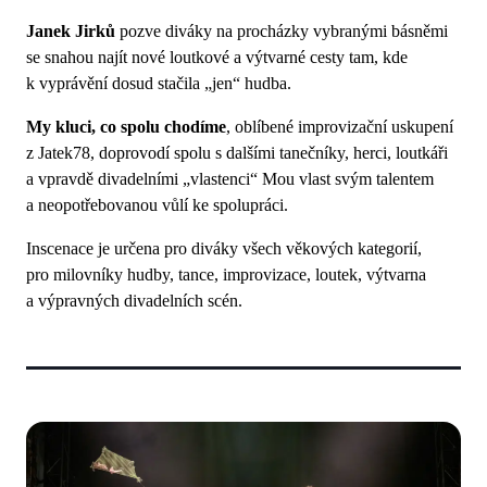
Janek Jirků
pozve diváky na procházky vybranými básněmi
se snahou najít nové loutkové a výtvarné cesty tam, kde
k vyprávění dosud stačila „jen“ hudba.
My kluci, co spolu chodíme
, oblíbené improvizační uskupení
z Jatek78, doprovodí spolu s dalšími tanečníky, herci, loutkáři
a vpravdě divadelními „vlastenci“ Mou vlast svým talentem
a neopotřebovanou vůlí ke spolupráci.
Inscenace je určena pro diváky všech věkových kategorií,
pro milovníky hudby, tance, improvizace, loutek, výtvarna
a výpravných divadelních scén.