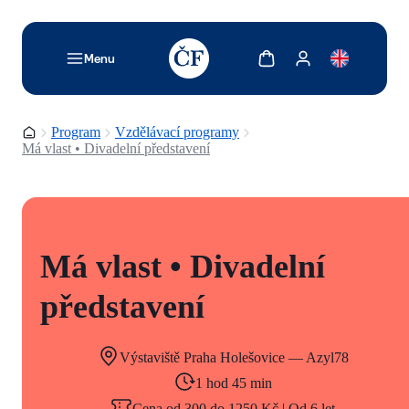
TODO: Add description for reader
Zobrazit košík
Zobrazit můj účet
Menu
Domovská stránka
Program
Vzdělávací programy
Má vlast • Divadelní představení
Má vlast • Divadelní
představení
Výstaviště Praha Holešovice — Azyl78
1 hod 45 min
Cena od 300 do 1250 Kč | Od 6 let