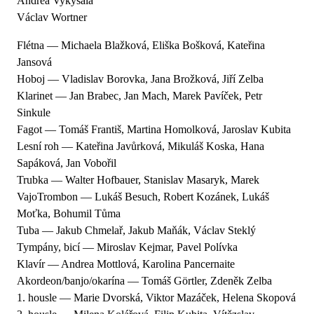
Andrea Vykysalá
Václav Wortner
Flétna — Michaela Blažková, Eliška Bošková, Kateřina
Jansová
Hoboj — Vladislav Borovka, Jana Brožková, Jiří Zelba
Klarinet — Jan Brabec, Jan Mach, Marek Pavíček, Petr
Sinkule
Fagot — Tomáš Františ, Martina Homolková, Jaroslav Kubita
Lesní roh — Kateřina Javůrková, Mikuláš Koska, Hana
Sapáková, Jan Vobořil
Trubka — Walter Hofbauer, Stanislav Masaryk, Marek
VajoTrombon — Lukáš Besuch, Robert Kozánek, Lukáš
Moťka, Bohumil Tůma
Tuba — Jakub Chmelař, Jakub Maňák, Václav Steklý
Tympány, bicí — Miroslav Kejmar, Pavel Polívka
Klavír — Andrea Mottlová, Karolina Pancernaite
Akordeon/banjo/okarína — Tomáš Görtler, Zdeněk Zelba
1. housle — Marie Dvorská, Viktor Mazáček, Helena Skopová