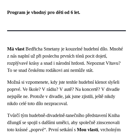
Program je vhodný pro děti od 6 let.
Má vlast
Bedřicha Smetany je kouzelné hudební dílo. Mnohé
z nás naplní už při poslechu prvních tónů pocit dojetí,
rozplývavé krásy a snad i národní hrdosti. Nepoznat Vltavu?
To se snad českému rodákovi ani nemůže stát.
Možná si vzpomenete, kdy jste tenhle hudební klenot slyšeli
poprvé. Ve škole? V rádiu? V autě? Na koncertě? V divadle
nejspíše ne. Protože v divadle, jak jsme zjistili, ještě nikdy
nikdo celé toto dílo nezpracoval.
Tvůrčí tým hudebně-divadelně-tanečního představení Kniha
džunglí se spojil s dalšími umělci, aby společně zinscenovali
toto krásné „poprvé“. První setkání s
Mou vlastí
, vrcholným