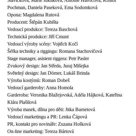
Slavíčková, Marie Juklíková, Antonie Hlavicová, Krištof
Pochman, Daniela Paseková, Ema Sodomková
Opona: Magdalena Rutová
Producent: Štěpán Kubišta
Vedoucí produkce: Tereza Baschová
Technická produkce: Jiří Cmunt
Vedoucí výroby scény: Vojtěch Kočí
Šéfka techniky a riggingu: Romana Stachovičová
Stage manager, asistent riggera: Petr Pasler
Zvukový design: Jan Středa, Juraj Mišejka
Světelný design: Jan Dörner, Lukáš Brinda
Výroba kostýmů: Roman Dobeš
Vedoucí garderoby: Anna Homola
Garderoba: Veronika Blažejovská, Adéla Hájková, Kateřina
Klára Plašilová
Výroba masek, dílna pro děti: Jitka Barnetová
Vedoucí marketingu a PR: Lenka Čápová
PR, kontakt pro novináře: Zuzana Hošková
On-line marketing: Tereza Bártová