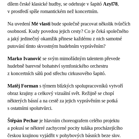
dílem české klasické hudby, se odehraje v šapitó
Azyl78
,
v prostředí spíše romantickém než koncertním.
Na uvedení
Mé vlasti
bude společně pracovat několik tvůrčích
osobností. Kudy povedou jejich cesty? Co je čeká společného
a jaký jedinečný okamžik přinese každému z nich samotné
putování tímto skvostným hudebním vyprávěním?
Marko Ivanović
se svým mimořádným talentem převede
hudebně barevné bohatství symfonického orchestru
z koncertních sálů pod střechu cirkusového šapitó.
Matěj Forman
s týmem blízkých spolupracovníků vytvoří
obraz krajiny a celkový vizuální svět. Režijně se chopí
některých básní a na cestě za jejich vyprávěním se potká
s ostatními spolutvůrci.
Štěpán Pechar
je hlavním choreografem celého projektu
a pokusí se některé zachycené pocity tuláka procházejícího
českou krajinou vyjádřit v pohybových básních beze slov.