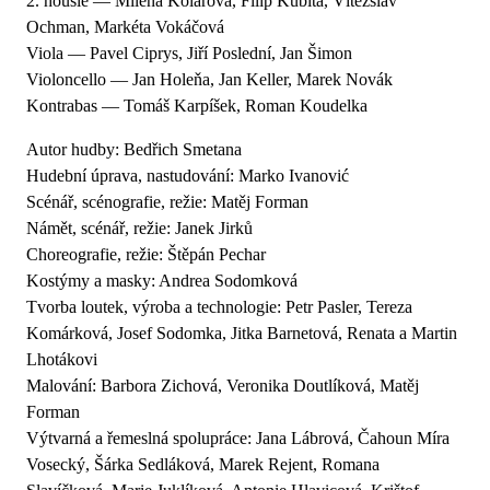
2. housle — Milena Kolářová, Filip Kubita, Vítězslav
Ochman, Markéta Vokáčová
Viola — Pavel Ciprys, Jiří Poslední, Jan Šimon
Violoncello — Jan Holeňa, Jan Keller, Marek Novák
Kontrabas — Tomáš Karpíšek, Roman Koudelka
Autor hudby: Bedřich Smetana
Hudební úprava, nastudování: Marko Ivanović
Scénář, scénografie, režie: Matěj Forman
Námět, scénář, režie: Janek Jirků
Choreografie, režie: Štěpán Pechar
Kostýmy a masky: Andrea Sodomková
Tvorba loutek, výroba a technologie: Petr Pasler, Tereza
Komárková, Josef Sodomka, Jitka Barnetová, Renata a Martin
Lhotákovi
Malování: Barbora Zichová, Veronika Doutlíková, Matěj
Forman
Výtvarná a řemeslná spolupráce: Jana Lábrová, Čahoun Míra
Vosecký, Šárka Sedláková, Marek Rejent, Romana