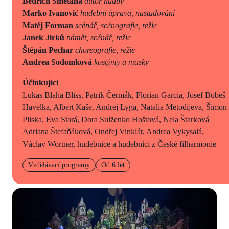
Bedřich Smetana
autor hudby
Marko Ivanović
hudební úprava, nastudování
Matěj Forman
scénář, scénografie, režie
Janek Jirků
námět, scénář, režie
Štěpán Pechar
choreografie, režie
Andrea Sodomková
kostýmy a masky
Účinkující
Lukas Blaha Bliss, Patrik Čermák, Florian Garcia, Josef Bobeš
Havelka, Albert Kaše, Andrej Lyga, Natalia Metodijeva, Šimon
Pliska, Eva Stará, Dora Sulženko Hoštová, Nela Štarková
Adriana Štefaňáková, Ondřej Vinklát, Andrea Vykysalá,
Václav Wortner, hudebnice a hudebníci z České filharmonie
Vzdělávací programy
Od 6 let