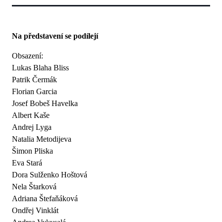
Na představení se podílejí
Obsazení:
Lukas Blaha Bliss
Patrik Čermák
Florian Garcia
Josef Bobeš Havelka
Albert Kaše
Andrej Lyga
Natalia Metodijeva
Šimon Pliska
Eva Stará
Dora Sulženko Hoštová
Nela Štarková
Adriana Štefaňáková
Ondřej Vinklát