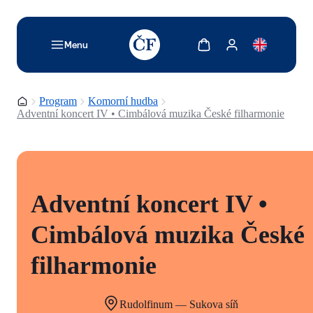
TODO: Add description for reader
Zobrazit košík
Zobrazit můj účet
Menu
Domovská stránka
Program
Komorní hudba
Adventní koncert IV • Cimbálová muzika České filharmonie
Adventní koncert IV •
Cimbálová muzika České
filharmonie
Rudolfinum — Sukova síň