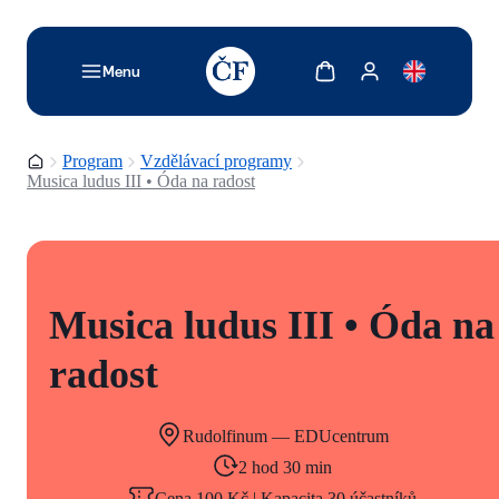
TODO: Add description for reader
Zobrazit košík
Zobrazit můj účet
Menu
Domovská stránka
Program
Vzdělávací programy
Musica ludus III • Óda na radost
Musica ludus III • Óda na
radost
Rudolfinum — EDUcentrum
2 hod 30 min
Cena 100 Kč | Kapacita 30 účastníků