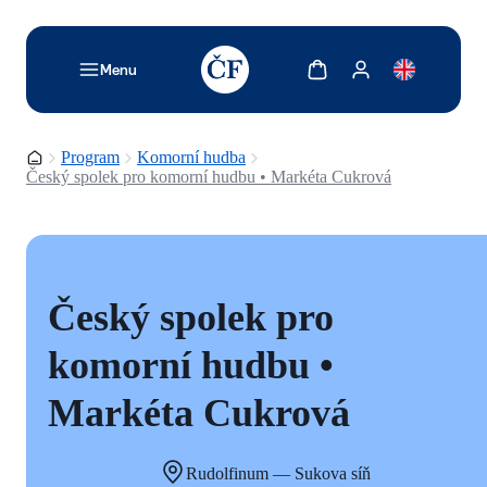
TODO: Add description for reader
Zobrazit košík
Zobrazit můj účet
Menu
Domovská stránka
Program
Komorní hudba
Český spolek pro komorní hudbu • Markéta Cukrová
Český spolek pro
komorní hudbu •
Markéta Cukrová
Rudolfinum — Sukova síň