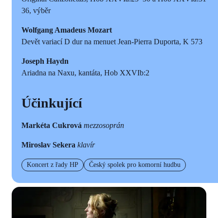
36, výběr
Wolfgang Amadeus Mozart
Devět variací D dur na menuet Jean-Pierra Duporta, K 573
Joseph Haydn
Ariadna na Naxu, kantáta, Hob XXVIb:2
Účinkující
Markéta Cukrová
mezzosoprán
Miroslav Sekera
klavír
Koncert z řady HP
Český spolek pro komorní hudbu