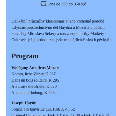
Cena od 300 do 350 Kč
Delikátní, průzračný klasicismus v jeho vrcholné podobě
uslyšíme prostřednictvím děl Haydna a Mozarta v podání
klavíristy Miroslava Sekery a mezzosopranistky Markéty
Cukrové, jež je jednou z nejvšestrannějších českých pěvkyň.
Program
Wolfgang Amadeus Mozart
Komm, liebe Zither, K 367
Dans un bois solitaire, K 295
Als Luise die Briefe, K 520
Abendempfindung, K 523
Joseph Haydn
Sonáta pro klavír Es dur, Hob XVI: 52
Original Canzonettas, Hob XXVIa:25–30 a Hob XXVIa:31–