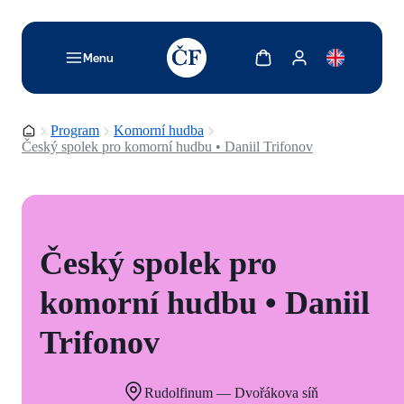
TODO: Add description for reader
Zobrazit košík
Zobrazit můj účet
Menu
Domovská stránka
Program
Komorní hudba
Český spolek pro komorní hudbu • Daniil Trifonov
Český spolek pro
komorní hudbu • Daniil
Trifonov
Rudolfinum — Dvořákova síň