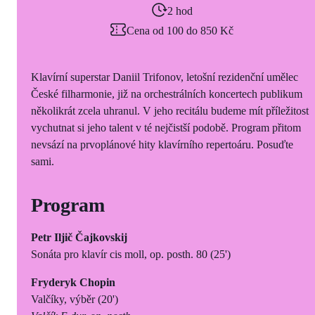
2 hod
Cena od 100 do 850 Kč
Klavírní superstar Daniil Trifonov, letošní rezidenční umělec
České filharmonie, již na orchestrálních koncertech publikum
několikrát zcela uhranul. V jeho recitálu budeme mít příležitost
vychutnat si jeho talent v té nejčistší podobě. Program přitom
nevsází na prvoplánové hity klavírního repertoáru. Posuďte
sami.
Program
Petr Iljič Čajkovskij
Sonáta pro klavír cis moll, op. posth. 80 (25')
Fryderyk Chopin
Valčíky, výběr (20')