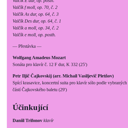
Valčík E dur, op. posth.
Valčík f moll, op. 70, č. 2
Valčík As dur, op. 64, č. 3
Valčík Des dur, op. 64, č. 1
Valčík a moll, op. 34, č. 2
Valčík e moll, op. posth.
— Přestávka —
Wolfgang Amadeus Mozart
Sonáta pro klavír č. 12 F dur, K 332 (25')
Petr Iljič Čajkovskij (arr. Michail Vasiljevič Pletňov)
Spící krasavice, koncertní suita pro klavír sólo podle vybraných
částí Čajkovského baletu (29')
Účinkující
Daniil Trifonov
klavír