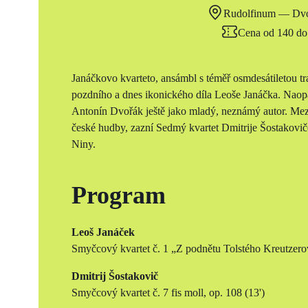
Rudolfinum — Dvo
Cena od 140 do
Janáčkovo kvarteto, ansámbl s téměř osmdesátiletou trad
pozdního a dnes ikonického díla Leoše Janáčka. Naop
Antonín Dvořák ještě jako mladý, neznámý autor. Me
české hudby, zazní Sedmý kvartet Dmitrije Šostakovič
Niny.
Program
Leoš Janáček
Smyčcový kvartet č. 1 „Z podnětu Tolstého Kreutzerov
Dmitrij Šostakovič
Smyčcový kvartet č. 7 fis moll, op. 108 (13')