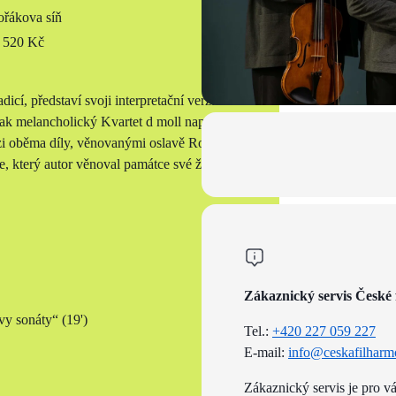
řákova síň
 520 Kč
icí, představí svoji interpretační verzi
ak melancholický Kvartet d moll napsal
zi oběma díly, věnovanými oslavě Roku
e, který autor věnoval památce své ženy
Zákaznický servis České 
y sonáty“ (19')
Tel.:
+420 227 059 227
E-mail:
info@ceskafilharm
Zákaznický servis je pro v