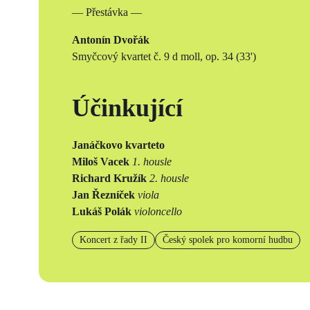
— Přestávka —
Antonín Dvořák
Smyčcový kvartet č. 9 d moll, op. 34 (33')
Účinkující
Janáčkovo kvarteto
Miloš Vacek
1. housle
Richard Kružík
2. housle
Jan Řezníček
viola
Lukáš Polák
violoncello
Koncert z řady II
Český spolek pro komorní hudbu