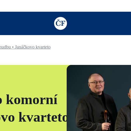
TODO: Add description for reader
hudbu • Janáčkovo kvarteto
o komorní
vo kvarteto