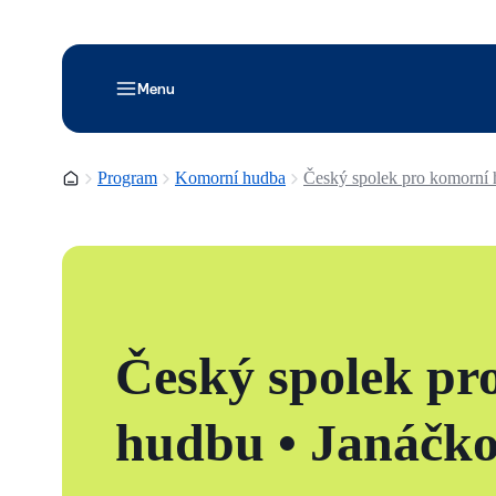
Menu
Domovská stránka
Program
Komorní hudba
Český spolek pro komorní 
Český spolek pr
hudbu • Janáčko