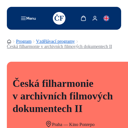
TODO: Add description for reader
Zobrazit košík
Zobrazit můj účet
Menu
Domovská stránka
Program
Vzdělávací programy
Česká filharmonie v archivních filmových dokumentech II
Česká filharmonie
v archivních filmových
dokumentech II
Praha — Kino Ponrepo