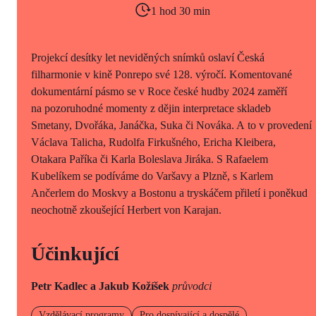
1 hod 30 min
Projekcí desítky let neviděných snímků oslaví Česká
filharmonie v kině Ponrepo své 128. výročí. Komentované
dokumentární pásmo se v Roce české hudby 2024 zaměří
na pozoruhodné momenty z dějin interpretace skladeb
Smetany, Dvořáka, Janáčka, Suka či Nováka. A to v provedení
Václava Talicha, Rudolfa Firkušného, Ericha Kleibera,
Otakara Paříka či Karla Boleslava Jiráka. S Rafaelem
Kubelíkem se podíváme do Varšavy a Plzně, s Karlem
Ančerlem do Moskvy a Bostonu a tryskáčem přiletí i poněkud
neochotně zkoušející Herbert von Karajan.
Účinkující
Petr Kadlec a Jakub Kožíšek
průvodci
Vzdělávací programy
Pro dospívající a dospělé