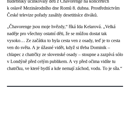
hudebníky účinkovaly děti z Čhavorenge na koncertech
k oslavě Mezinárodního dne Romů 8. dubna. Prostřednictvím
České televize pořady zasáhly desetitisíce diváků.
„Čhavorenge jsou moje hvězdy,“ říká Ida Kelarová. „Velká
naděje pro všechny ostatní děti, že se můžou dostat tak
vysoko… Ze začátku to byla cesta ven z osady, teď je to cesta
ven do světa. A je úžasné vidět, když si třeba Dominik –
chlapec z chatrčky ze slovenské osady – stoupne a zazpívá sólo
v Londýně před celým publikem. A vy před očima vidíte tu
chatrčku, ve které bydlí a kde nemají záchod, vodu. To je síla.“