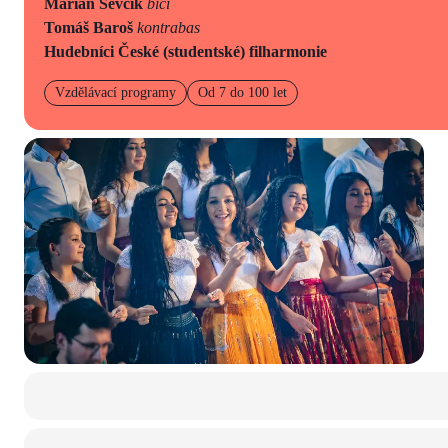
Marian Ševčík
bicí
Tomáš Baroš
kontrabas
Hudebníci České (studentské) filharmonie
Vzdělávací programy
Od 7 do 100 let