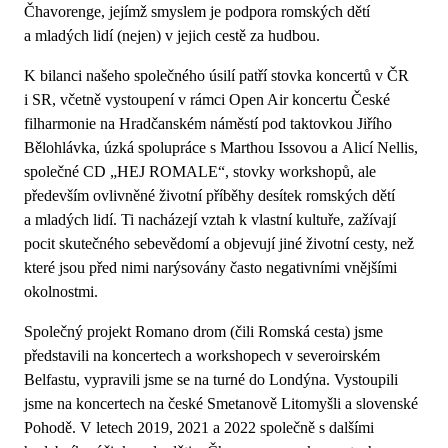
Čhavorenge, jejímž smyslem je podpora romských dětí
a mladých lidí (nejen) v jejich cestě za hudbou.
K bilanci našeho společného úsilí patří stovka koncertů v ČR
i SR, včetně vystoupení v rámci Open Air koncertu České
filharmonie na Hradčanském náměstí pod taktovkou Jiřího
Bělohlávka, úzká spolupráce s Marthou Issovou a Alicí Nellis,
společné CD „HEJ ROMALE“, stovky workshopů, ale
především ovlivněné životní příběhy desítek romských dětí
a mladých lidí. Ti nacházejí vztah k vlastní kultuře, zažívají
pocit skutečného sebevědomí a objevují jiné životní cesty, než
které jsou před nimi narýsovány často negativními vnějšími
okolnostmi.
Společný projekt Romano drom (čili Romská cesta) jsme
představili na koncertech a workshopech v severoirském
Belfastu, vypravili jsme se na turné do Londýna. Vystoupili
jsme na koncertech na české Smetanově Litomyšli a slovenské
Pohodě. V letech 2019, 2021 a 2022 společně s dalšími