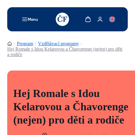
TODO: Add description for reader
Zobrazit košík
Zobrazit můj účet
Menu
Domovská stránka
Program
Vzdělávací programy
Hej Romale s Idou Kelarovou a Čhavorenge (nejen) pro děti
a rodiče
Hej Romale s Idou
Kelarovou a Čhavorenge
(nejen) pro děti a rodiče