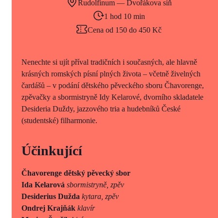
Rudolfinum — Dvořákova síň
1 hod 10 min
Cena od 150 do 450 Kč
Nenechte si ujít příval tradičních i současných, ale hlavně
krásných romských písní plných života – včetně živelných
čardášů – v podání dětského pěveckého sboru Čhavorenge,
zpěvačky a sbormistryně Idy Kelarové, dvorního skladatele
Desideria Duždy, jazzového tria a hudebníků České
(studentské) filharmonie.
Účinkující
Čhavorenge dětský pěvecký sbor
Ida Kelarová
sbormistryně, zpěv
Desiderius Dužda
kytara, zpěv
Ondrej Krajňák
klavír