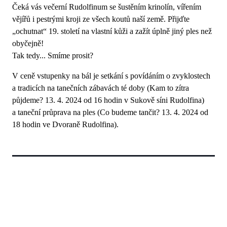
Čeká vás večerní Rudolfinum se šustěním krinolín, vířením
vějířů i pestrými kroji ze všech koutů naší země. Přijďte
„ochutnat“ 19. století na vlastní kůži a zažít úplně jiný ples než
obyčejně!
Tak tedy... Smíme prosit?
V ceně vstupenky na bál je setkání s povídáním o zvyklostech
a tradicích na tanečních zábavách té doby (Kam to zítra
půjdeme? 13. 4. 2024 od 16 hodin v Sukově síni Rudolfina)
a taneční průprava na ples (Co budeme tančit? 13. 4. 2024 od
18 hodin ve Dvoraně Rudolfina).