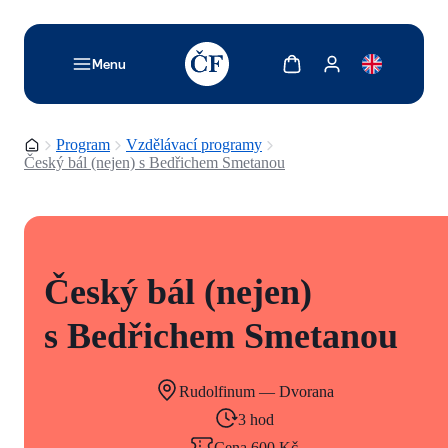
TODO: Add description for reader
Zobrazit košík
Zobrazit můj účet
Menu
Domovská stránka
Program
Vzdělávací programy
Český bál (nejen) s Bedřichem Smetanou
Český bál (nejen)
s Bedřichem Smetanou
Rudolfinum — Dvorana
3 hod
Cena 600 Kč