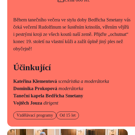
Během tanečního večera ve stylu doby Bedřicha Smetany vás
čeká večerní Rudolfinum se šustěním krinolín, vířením vějířů
i pestrými kroji ze všech koutů naší země. Přijďte „ochutnat“
konec 19. století na vlastní kůži a zažít úplně jiný ples než
obyčejně!
Účinkující
Kateřina Klementová
scenáristka a moderátorka
Dominika Prokopová
moderátorka
Taneční kapela Bedřicha Smetany
Vojtěch Jouza
dirigent
Vzdělávací programy
Od 15 let