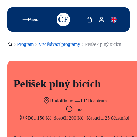
TODO: Add description for reader
Zobrazit košík
Zobrazit můj účet
Menu
Domovská stránka
Program
Vzdělávací programy
Pelíšek plný bicích
Pelíšek plný bicích
Rudolfinum — EDUcentrum
1 hod
Děti 150 Kč, dospělí 200 Kč | Kapacita 25 účastníků