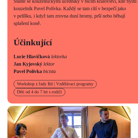
Staňte se kouzelnickými učedníky v bicím království, kde bydlí
kouzelník Pavel Polívka. Každý se tam cítí v bezpečí jako
v pelíšku, i když tam zrovna duní hromy, prší nebo běhají
splašení koně.
Účinkující
Lucie Hlavičková
lektorka
Jan Kyjovský
lektor
Pavel Polívka
bicista
Workshop z řady Rd | Vzdělávací programy
Děti od 4 do 7 let s rodiči