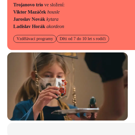
Trojanovo trio
ve složení:
Viktor Mazáček
housle
Jaroslav Novák
kytara
Ladislav Horák
akordeon
Vzdělávací programy
Děti od 7 do 10 let s rodiči