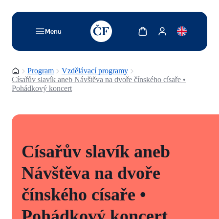
TODO: Add description for reader
Zobrazit košík
Zobrazit můj účet
Menu
Domovská stránka
Program
Vzdělávací programy
Císařův slavík aneb Návštěva na dvoře čínského císaře •
Pohádkový koncert
Císařův slavík aneb
Návštěva na dvoře
čínského císaře •
Pohádkový koncert