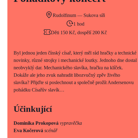
Rudolfinum — Sukova síň
1 hod
Děti 150 Kč, dospělí 200 Kč
Byl jednou jeden čínský císař, který měl rád hračky a technické
novinky, různé strojky i mechanické loutky. Jednoho dne dostal
neobvyklý dar. Mechanického slavíka, hračku na klíček.
Dokáže ale jeho zvuk nahradit libozvučný zpěv živého
slavíka? Přijďte si poslechnout a společně prožít Andersenovu
pohádku Císařův slavík…
Účinkující
Dominika Prokopová
vypravěčka
Eva Kočerová
scénář