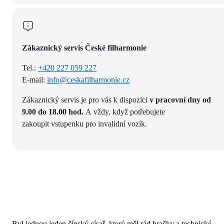
Zákaznický servis České filharmonie
Tel.:
+420 227 059 227
E-mail:
info@ceskafilharmonie.cz
Zákaznický servis je pro vás k dispozici
v pracovní dny od
9.00 do 18.00 hod.
A vždy, když potřebujete
zakoupit vstupenku pro invalidní vozík.
Byl jednou jeden čínský císař, který měl rád hračky a technické