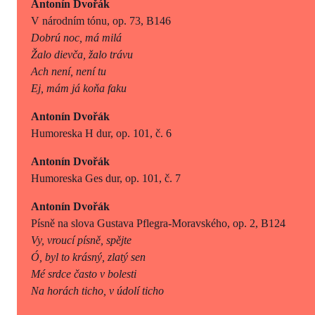
Antonín Dvořák
V národním tónu, op. 73, B146
Dobrú noc, má milá
Žalo dievča, žalo trávu
Ach není, není tu
Ej, mám já koňa faku
Antonín Dvořák
Humoreska H dur, op. 101, č. 6
Antonín Dvořák
Humoreska Ges dur, op. 101, č. 7
Antonín Dvořák
Písně na slova Gustava Pflegra-Moravského, op. 2, B124
Vy, vroucí písně, spějte
Ó, byl to krásný, zlatý sen
Mé srdce často v bolesti
Na horách ticho, v údolí ticho