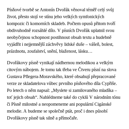
Písňové tvorbě se Antonín Dvořák věnoval téměř celý svůj
život, přesto stojí ve stínu jeho velkých symfonických
kompozic či komorních skladeb. Počtem opusů přitom tvoří
obdivuhodně rozsáhlé dílo. V písních Dvořák uplatnil svou
neobyčejnou schopnost postihnout obsah textu a hudebně
vyjádřit i nejjemnější záchvěvy lidské duše – vášeň, bolest,
prázdnotu, zoufalství, snění, blaženost, lásku…
Dvořákovy písně vynikají nádhernou melodikou a velkým
citovým nábojem. Je tomu tak třeba ve Čtveru písní na slova
Gustava Pflegera-Moravského, které obsahují přepracované
verze ze skladatelova vůbec prvního písňového díla Cypřiše.
Po letech o něm napsal: „Myslete si zamilovaného mladíka –
toť jejich obsah“. Nahlédneme také do cyklů V národním tónu
či Písně milostné a neopomeneme ani populární Cigánské
melodie. A budeme se společně ptát, proč i dnes působí
Dvořákovy písně tak silně a přímočaře.