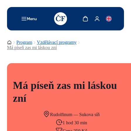
TODO: Add description for reader
Zobrazit košík
Zobrazit můj účet
Menu
Domovská stránka
Program
Vzdělávací programy
Má píseň zas mi láskou zní
Má píseň zas mi láskou
zní
Rudolfinum — Sukova síň
1 hod 30 min
Cena 250 Kč