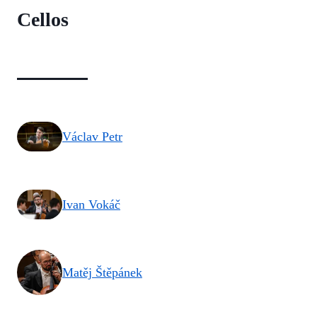
Cellos
Václav Petr
Ivan Vokáč
Matěj Štěpánek