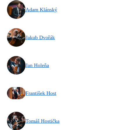
Adam Klánský
Jakub Dvořák
Jan Holeňa
František Host
Tomáš Hostička