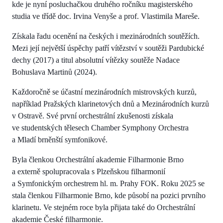
kde je nyní posluchačkou druhého ročníku magisterského
studia ve třídě doc. Irvina Venyše a prof. Vlastimila Mareše.
Získala řadu ocenění na českých i mezinárodních soutěžích.
Mezi její největší úspěchy patří vítězství v soutěži Pardubické
dechy (2017) a titul absolutní vítězky soutěže Nadace
Bohuslava Martinů (2024).
Každoročně se účastní mezinárodních mistrovských kurzů,
například Pražských klarinetových dnů a Mezinárodních kurzů
v Ostravě. Své první orchestrální zkušenosti získala
ve studentských tělesech Chamber Symphony Orchestra
a Mladí brněnští symfonikové.
Byla členkou Orchestrální akademie Filharmonie Brno
a externě spolupracovala s Plzeňskou filharmonií
a Symfonickým orchestrem hl. m. Prahy FOK. Roku 2025 se
stala členkou Filharmonie Brno, kde působí na pozici prvního
klarinetu. Ve stejném roce byla přijata také do Orchestrální
akademie České filharmonie.