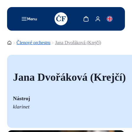
TODO: Add description for reader
Zobrazit košík
Zobrazit můj účet
Menu
Domovská stránka
Členové orchestru
Jana Dvořáková (Krejčí)
Jana Dvořáková (Krejčí)
Nástroj
klarinet