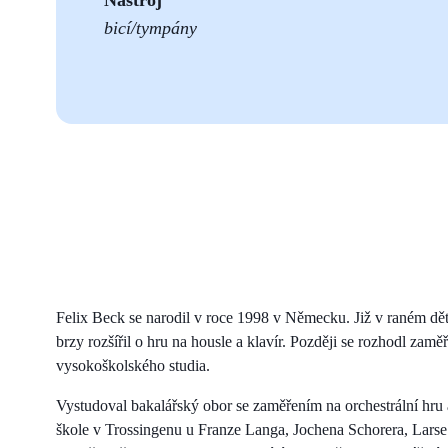
bicí/tympány
Felix Beck se narodil v roce 1998 v Německu. Již v raném děts
brzy rozšířil o hru na housle a klavír. Později se rozhodl zamě
vysokoškolského studia.
Vystudoval bakalářský obor se zaměřením na orchestrální hru 
škole v Trossingenu u Franze Langa, Jochena Schorera, Larse