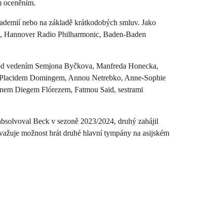
m oceněním.
akademií nebo na základě krátkodobých smluv. Jako
era, Hannover Radio Philharmonic, Baden-Baden
ů pod vedením Semjona Byčkova, Manfreda Honecka,
isty Placidem Domingem, Annou Netrebko, Anne-Sophie
nem Diegem Flórezem, Fatmou Said, sestrami
 absolvoval Beck v sezoně 2023/2024, druhý zahájil
važuje možnost hrát druhé hlavní tympány na asijském