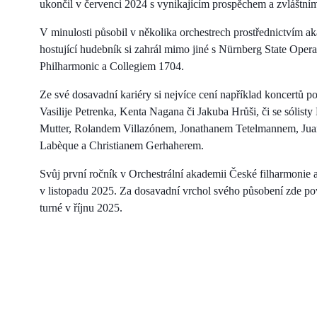
ukončil v červenci 2024 s vynikajícím prospěchem a zvláštní
V minulosti působil v několika orchestrech prostřednictvím 
hostující hudebník si zahrál mimo jiné s Nürnberg State Op
Philharmonic a Collegiem 1704.
Ze své dosavadní kariéry si nejvíce cení například koncert
Vasilije Petrenka, Kenta Nagana či Jakuba Hrůši, či se sól
Mutter, Rolandem Villazónem, Jonathanem Tetelmannem, Jua
Labèque a Christianem Gerhaherem.
Svůj první ročník v Orchestrální akademii České filharmonie
v listopadu 2025. Za dosavadní vrchol svého působení zde po
turné v říjnu 2025.