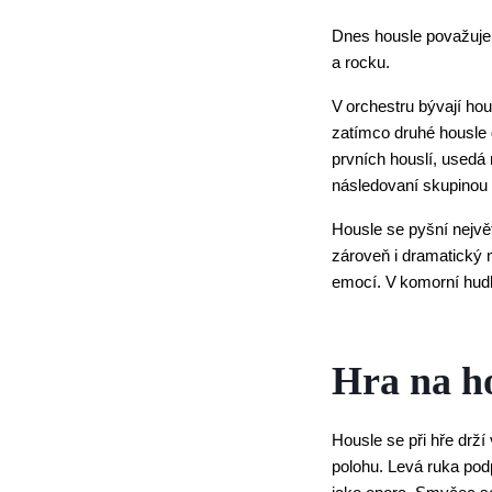
Dnes housle považujem
a rocku.
V orchestru bývají hou
zatímco druhé housle 
prvních houslí, usedá 
následovaní skupinou 
Housle se pyšní největ
zároveň i dramatický n
emocí. V komorní hudb
Hra na h
Housle se při hře drží
polohu. Levá ruka podp