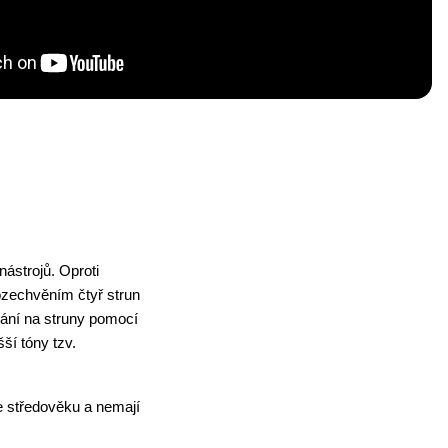
strojů. Oproti 
ozechvěním čtyř strun 
ání na struny pomocí 
í tóny tzv. 
 středověku a nemají 