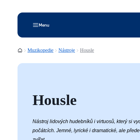
Menu
Domovská stránka
Muzikopedie
Nástroje
Housle
Housle
Nástroj lidových hudebníků i virtuosů, který si vyd
počátcích. Jemné, lyrické i dramatické, ale před
zvířat…