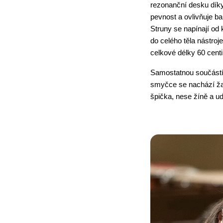
rezonanční desku díky 
pevnost a ovlivňuje ba
Struny se napínají od 
do celého těla nástroj
celkové délky 60 centi
Samostatnou součástí 
smyčce se nachází žab
špička, nese žíně a ud