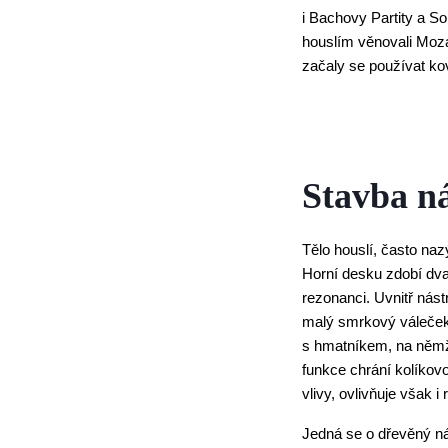
i Bachovy Partity a So
houslím věnovali Mozar
začaly se používat ko
Stavba ná
Tělo houslí, často naz
Horní desku zdobí dva 
rezonanci. Uvnitř nást
malý smrkový váleček,
s hmatníkem, na němž 
funkce chrání kolíkovo
vlivy, ovlivňuje však i
Jedná se o dřevěný ná