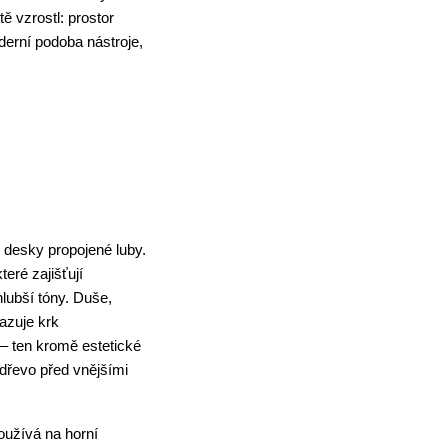
 vzrostl: prostor 
erní podoba nástroje, 
 desky propojené luby. 
ré zajišťují 
lubší tóny. Duše, 
zuje krk 
 ten kromě estetické 
dřevo před vnějšími 
užívá na horní 