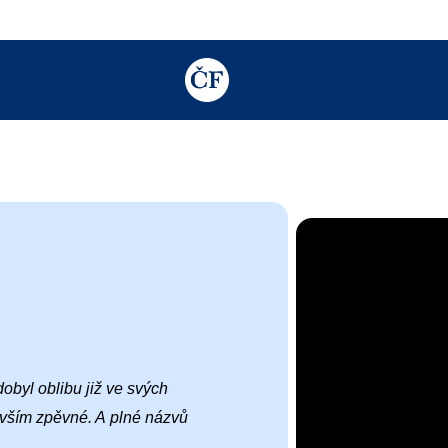
TODO: Add description for reader
obyl oblibu již ve svých 
evším zpěvné. A plné názvů 