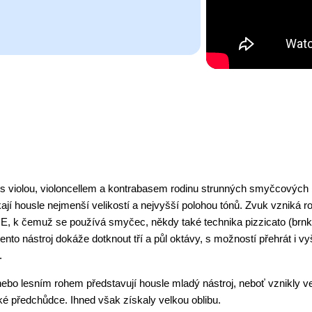
 s violou, violoncellem a kontrabasem rodinu strunných smyčcových ná
jí housle nejmenší velikostí a nejvyšší polohou tónů. Zvuk vzniká r
 E, k čemuž se používá smyčec, někdy také technika pizzicato (brnk
nto nástroj dokáže dotknout tří a půl oktávy, s možností přehrát i vyšš
.
nebo lesním rohem představují housle mladý nástroj, neboť vznikly ve
é předchůdce. Ihned však získaly velkou oblibu.