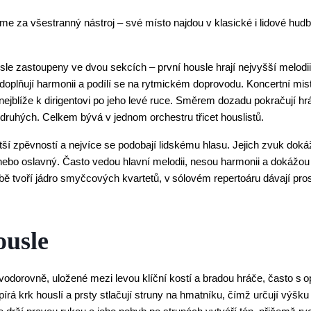
e za všestranný nástroj – své místo najdou v klasické i lidové hudbě
sle zastoupeny ve dvou sekcích – první housle hrají nejvyšší melodii
doplňují harmonii a podílí se na rytmickém doprovodu. Koncertní mist
nejblíže k dirigentovi po jeho levé ruce. Směrem dozadu pokračují hrá
druhých. Celkem bývá v jednom orchestru třicet houslistů. 
ší zpěvností a nejvíce se podobají lidskému hlasu. Jejich zvuk dokáž
ebo oslavný. Často vedou hlavní melodii, nesou harmonii a dokážou v
ě tvoří jádro smyčcových kvartetů, v sólovém repertoáru dávají pros
ousle
 vodorovně, uložené mezi levou klíční kostí a bradou hráče, často s o
írá krk houslí a prsty stlačují struny na hmatníku, čímž určují výšku 