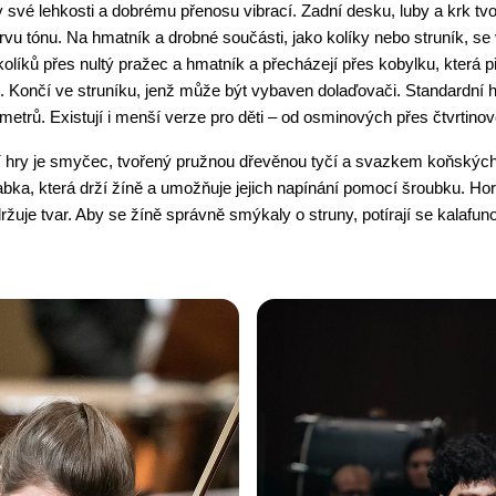
své lehkosti a dobrému přenosu vibrací. Zadní desku, luby a krk tvoř
rvu tónu. Na hmatník a drobné součásti, jako kolíky nebo struník, se 
kolíků přes nultý pražec a hmatník a přecházejí přes kobylku, která př
e. Končí ve struníku, jenž může být vybaven dolaďovači. Standardní h
metrů. Existují i menší verze pro děti – od osminových přes čtvrtinové
hry je smyčec, tvořený pružnou dřevěnou tyčí a svazkem koňských ž
ka, která drží žíně a umožňuje jejich napínání pomocí šroubku. Hor
ržuje tvar. Aby se žíně správně smýkaly o struny, potírají se kalafuno