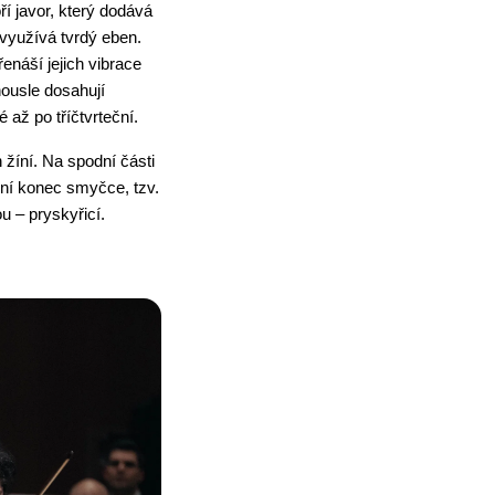
í javor, který dodává 
využívá tvrdý eben. 
enáší jejich vibrace 
ousle dosahují 
 až po tříčtvrteční.
íní. Na spodní části 
ní konec smyčce, tzv. 
u – pryskyřicí.