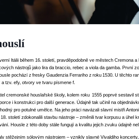
houslí
verní Itálii během 16. století, pravděpodobně ve městech Cremona a B
ých nástrojů jako lira da braccio, rebec a viola da gamba. První zo
ousle pochází z fresky Gaudenzia Ferrariho z roku 1530. U těchto ran
 a tzv. efy, otvory ve tvaru písmene f.
tel cremonské houslařské školy, kolem roku  1555 poprvé sestavil st
roporce i konstrukci pro další generace. Údajně tak učinil na objednávk
vhodný pro potulné umělce. Na jeho práci navázali slavní mistři Antonio
 18. století zdokonalili stavbu nástroje – změnili tvar korpusu a úhel krk
vání. Housle z této doby stále fungují a kvalitu jejich zvuku údajně ne
ly stěžejním sólovým nástrojem – vznikly slavné Vivaldiho koncerty, 