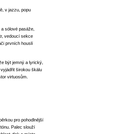
, v jazzu, popu 
 a sólové pasáže, 
r, vedoucí sekce 
či prvních houslí 
e být jemný a lyrický, 
yjádřit širokou škálu 
tor virtuosům.
pěrkou pro pohodlnější 
tónu. Palec slouží 