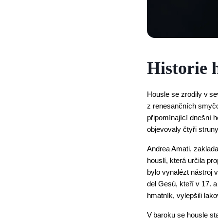
Historie 
Housle se zrodily v se
z renesančních smyčcov
připomínající dnešní h
objevovaly čtyři struny
Andrea Amati, zaklada
houslí, která určila p
bylo vynalézt nástroj 
del Gesù, kteří v 17. a
hmatník, vylepšili lako
V baroku se housle sta