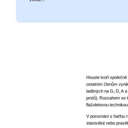
Housle tvoří společně
ostatním členům vynika
laděných na G, D, A a
prstů). Rozsahem se te
flažoletovou technikou
V porovnání s harfou 
starověké nebo pravěk