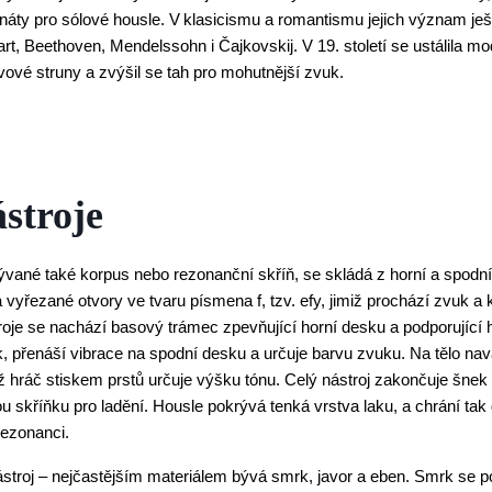
náty pro sólové housle. V klasicismu a romantismu jejich význam ještě
t, Beethoven, Mendelssohn i Čajkovskij. V 19. století se ustálila mod
vové struny a zvýšil se tah pro mohutnější zvuk.
stroje
ývané také korpus nebo rezonanční skříň, se skládá z horní a spodní
vyřezané otvory ve tvaru písmena f, tzv. efy, jimiž prochází zvuk a kte
roje se nachází basový trámec zpevňující horní desku a podporující h
 přenáší vibrace na spodní desku a určuje barvu zvuku. Na tělo nava
hráč stiskem prstů určuje výšku tónu. Celý nástroj zakončuje šnek –
u skříňku pro ladění. Housle pokrývá tenká vrstva laku, a chrání tak 
 rezonanci.
stroj – nejčastějším materiálem bývá smrk, javor a eben. Smrk se po