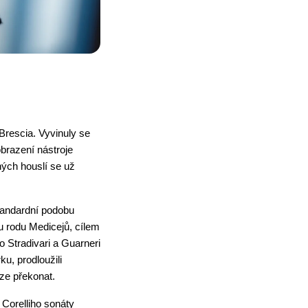
rescia. Vyvinuly se 
brazení nástroje 
ých houslí se už 
andardní podobu 
u rodu Medicejů, cílem 
 Stradivari a Guarneri 
u, prodloužili 
lze překonat.
Corelliho sonáty 