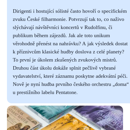
Dirigenti i hostující sólisté často hovoří o specifickém
zvuku České filharmonie. Potvrzují tak to, co naživo
slýchávají návštěvníci koncertů v Rudolfinu, či
publikum během zájezdů. Jak ale toto unikum
věrohodně přenést na nahrávku? A jak výsledek dostat
k příznivcům klasické hudby doslova z celé planety?
To první je úkolem zkušených zvukových mistrů.
Druhou část úkolu dokáže splnit pečlivě vybrané
vydavatelství, které záznamu poskytne adekvátní péči.
Nově je nyní hudba prvního českého orchestru „doma“
u prestižního labelu Pentatone.