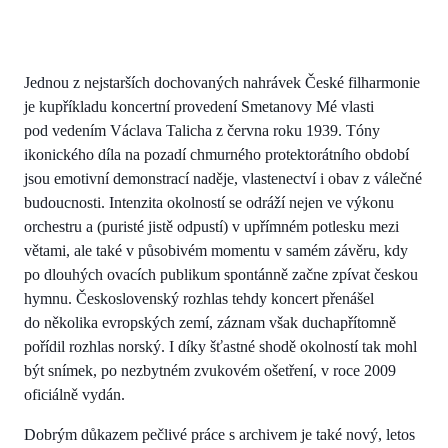
Jednou z nejstarších dochovaných nahrávek České filharmonie
je kupříkladu koncertní provedení Smetanovy Mé vlasti
pod vedením Václava Talicha z června roku 1939. Tóny
ikonického díla na pozadí chmurného protektorátního období
jsou emotivní demonstrací naděje, vlastenectví i obav z válečné
budoucnosti. Intenzita okolností se odráží nejen ve výkonu
orchestru a (puristé jistě odpustí) v upřímném potlesku mezi
větami, ale také v působivém momentu v samém závěru, kdy
po dlouhých ovacích publikum spontánně začne zpívat českou
hymnu. Československý rozhlas tehdy koncert přenášel
do několika evropských zemí, záznam však duchapřítomně
pořídil rozhlas norský. I díky šťastné shodě okolností tak mohl
být snímek, po nezbytném zvukovém ošetření, v roce 2009
oficiálně vydán.
Dobrým důkazem pečlivé práce s archivem je také nový, letos