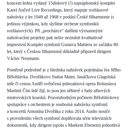
koncem ledna vydaný 15diskový (!) supraphonský komplet
Karel Ančerl Live Recordings, který mapuje rozhlasové
nahrávky z let 1949 až 1968 v podání České filharmonie (s
jedinou výjimkou, kdy slyšíme orchestr symfoniků
rozhlasových). Při „procházce“ dalšími významnými
nahrávacími projekty pak nelze nezmínit kvalitativně
impresivní Komplet symfonií Gustava Mahlera ze začátku 80.
let, který s Českou filharmonií důkladně připravil dirigent
Václav Neumann.
Poměrně podrobně je z hlediska nahrávek pojednána éra Jiřího
Bělohlávka. Dvořákovo Stabat Mater, Janáčkova Glagolská
mše či cenou Anděl ověnčená jednoaktová opera Bohuslava
Martinů Čím lidé žijí, to jsou jen některé z řady albových
mistrovských kousků. Pozoruhodným počinem Bělohlávkovy
spolupráce s orchestrem je souborná nahrávka symfonií
a koncertů Antonína Dvořáka z roku 2014. Audio nosiče
s provedením všech symfonií doplňovala série televizních
dokumentů, kdy dirigent (spolu s Markem Ebenem) jednotlivá