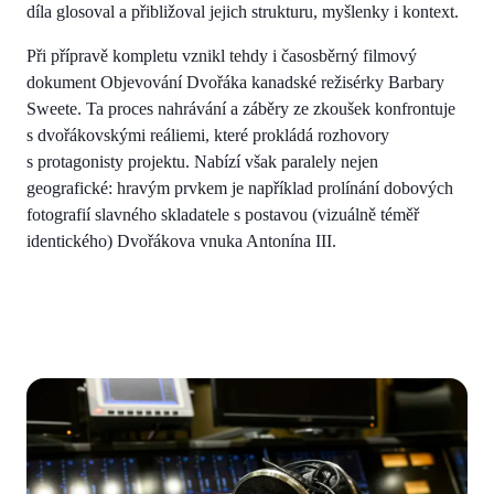
díla glosoval a přibližoval jejich strukturu, myšlenky i kontext.
Při přípravě kompletu vznikl tehdy i časosběrný filmový
dokument Objevování Dvořáka kanadské režisérky Barbary
Sweete. Ta proces nahrávání a záběry ze zkoušek konfrontuje
s dvořákovskými reáliemi, které prokládá rozhovory
s protagonisty projektu. Nabízí však paralely nejen
geografické: hravým prvkem je například prolínání dobových
fotografií slavného skladatele s postavou (vizuálně téměř
identického) Dvořákova vnuka Antonína III.