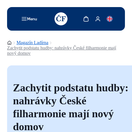
TODO: Add description for reader
Zobrazit košík
Zobrazit můj účet
Menu
Domovská stránka
Magazín Ladírna
Zachytit podstatu hudby: nahrávky České filharmonie mají
nový domov
Zachytit podstatu hudby:
nahrávky České
filharmonie mají nový
domov