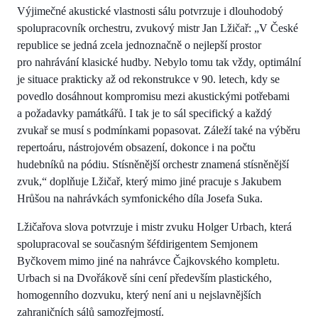
Výjimečné akustické vlastnosti sálu potvrzuje i dlouhodobý
spolupracovník orchestru, zvukový mistr Jan Lžičař: „V České
republice se jedná zcela jednoznačně o nejlepší prostor
pro nahrávání klasické hudby. Nebylo tomu tak vždy, optimální
je situace prakticky až od rekonstrukce v 90. letech, kdy se
povedlo dosáhnout kompromisu mezi akustickými potřebami
a požadavky památkářů. I tak je to sál specifický a každý
zvukař se musí s podmínkami popasovat. Záleží také na výběru
repertoáru, nástrojovém obsazení, dokonce i na počtu
hudebníků na pódiu. Stísněnější orchestr znamená stísněnější
zvuk,“ doplňuje Lžičař, který mimo jiné pracuje s Jakubem
Hrůšou na nahrávkách symfonického díla Josefa Suka.
Lžičařova slova potvrzuje i mistr zvuku Holger Urbach, která
spolupracoval se současným šéfdirigentem Semjonem
Byčkovem mimo jiné na nahrávce Čajkovského kompletu.
Urbach si na Dvořákově síni cení především plastického,
homogenního dozvuku, který není ani u nejslavnějších
zahraničních sálů samozřejmostí.