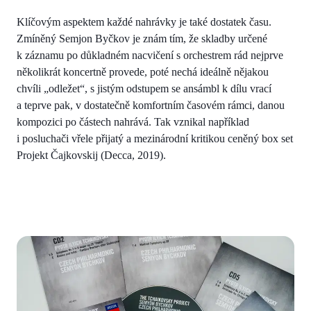
Klíčovým aspektem každé nahrávky je také dostatek času.
Zmíněný Semjon Byčkov je znám tím, že skladby určené
k záznamu po důkladném nacvičení s orchestrem rád nejprve
několikrát koncertně provede, poté nechá ideálně nějakou
chvíli „odležet“, s jistým odstupem se ansámbl k dílu vrací
a teprve pak, v dostatečně komfortním časovém rámci, danou
kompozici po částech nahrává. Tak vznikal například
i posluchači vřele přijatý a mezinárodní kritikou ceněný box set
Projekt Čajkovskij (Decca, 2019).