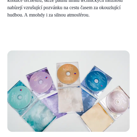
kondice orchestru; skrze patinu limitů technických možností
nabízejí vzrušující pozvánku na cestu časem za okouzlující
hudbou. A mnohdy i za silnou atmosférou.