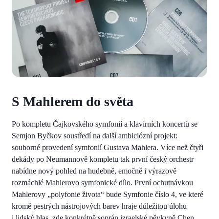
S Mahlerem do světa
Po kompletu Čajkovského symfonií a klavírních koncertů se
Semjon Byčkov soustředí na další ambiciózní projekt:
souborné provedení symfonií Gustava Mahlera. Více než čtyři
dekády po Neumannově kompletu tak první český orchestr
nabídne nový pohled na hudebně, emočně i výrazově
rozmáchlé Mahlerovo symfonické dílo. První ochutnávkou
Mahlerovy „polyfonie života“ bude Symfonie číslo 4, ve které
kromě pestrých nástrojových barev hraje důležitou úlohu
i lidský hlas, zde konkrétně soprán izraelské pěvkyně Chen