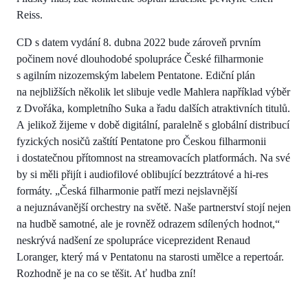
Reiss.
CD s datem vydání 8. dubna 2022 bude zároveň prvním
počinem nové dlouhodobé spolupráce České filharmonie
s agilním nizozemským labelem Pentatone. Ediční plán
na nejbližších několik let slibuje vedle Mahlera například výběr
z Dvořáka, kompletního Suka a řadu dalších atraktivních titulů.
A jelikož žijeme v době digitální, paralelně s globální distribucí
fyzických nosičů zaštítí Pentatone pro Českou filharmonii
i dostatečnou přítomnost na streamovacích platformách. Na své
by si měli přijít i audiofilové oblibující bezztrátové a hi-res
formáty. „Česká filharmonie patří mezi nejslavnější
a nejuznávanější orchestry na světě. Naše partnerství stojí nejen
na hudbě samotné, ale je rovněž odrazem sdílených hodnot,“
neskrývá nadšení ze spolupráce viceprezident Renaud
Loranger, který má v Pentatonu na starosti umělce a repertoár.
Rozhodně je na co se těšit. Ať hudba zní!