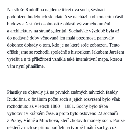
Na střeše Rudolfina najdeme třicet dva soch, šestnáct
podobizen hudebních skladatelů se nachází nad koncertní částí
budovy a šestnáct osobností z oblasti výtvarného umění
a architektury na straně galerijní. Sochařské výzdobě byla až
do nedávné doby věnovaná jen malá pozornost, panovaly
dokonce dohady o tom, kdo je na které soše zobrazen. Tento
oříšek jsme se rozhodli společně s historikem Jakubem Jarešem
vyřešit a u té příležitosti vznikla také interaktivní mapa, kterou
vám nyní přinášíme.
Plastiky se objevily již na prvních známých návrzích fasády
Rudolfina, o finálním počtu soch a jejich rozvržení bylo však
rozhodnuto až v letech 1880—1881. Sochy bylo třeba
vyhotovit v krátkém čase, a proto bylo osloveno 22 sochařů
z Prahy, Vídně a Mnichova, kteří zhotovili modely soch. Pouze
někteří z nich se přímo podíleli na tvorbě finální sochy, což