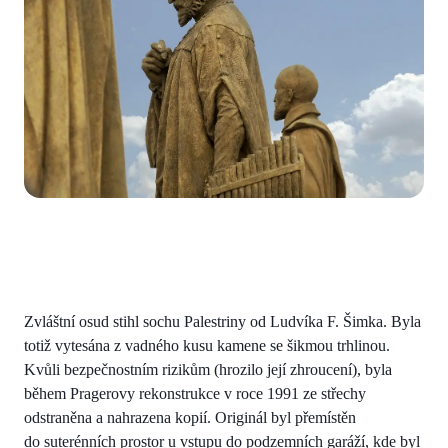
Zvláštní osud stihl sochu Palestriny od Ludvíka F. Šimka. Byla
totiž vytesána z vadného kusu kamene se šikmou trhlinou.
Kvůli bezpečnostním rizikům (hrozilo její zhroucení), byla
během Pragerovy rekonstrukce v roce 1991 ze střechy
odstraněna a nahrazena kopií. Originál byl přemístěn
do suterénních prostor u vstupu do podzemních garáží, kde byl