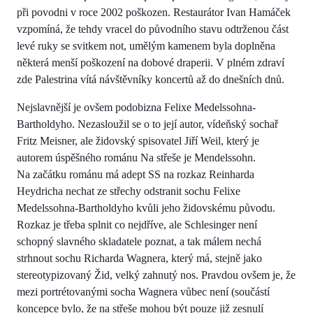
při povodni v roce 2002 poškozen. Restaurátor Ivan Hamáček
vzpomíná, že tehdy vracel do původního stavu odtrženou část
levé ruky se svitkem not, umělým kamenem byla doplněna
některá menší poškození na dobové draperii. V plném zdraví
zde Palestrina vítá návštěvníky koncertů až do dnešních dnů.
Nejslavnější je ovšem podobizna Felixe Medelssohna-
Bartholdyho. Nezasloužil se o to její autor, vídeňský sochař
Fritz Meisner, ale židovský spisovatel Jiří Weil, který je
autorem úspěšného románu Na střeše je Mendelssohn.
Na začátku románu má adept SS na rozkaz Reinharda
Heydricha nechat ze střechy odstranit sochu Felixe
Medelssohna-Bartholdyho kvůli jeho židovskému původu.
Rozkaz je třeba splnit co nejdříve, ale Schlesinger není
schopný slavného skladatele poznat, a tak málem nechá
strhnout sochu Richarda Wagnera, který má, stejně jako
stereotypizovaný Žid, velký zahnutý nos. Pravdou ovšem je, že
mezi portrétovanými socha Wagnera vůbec není (součástí
koncepce bylo, že na střeše mohou být pouze již zesnulí