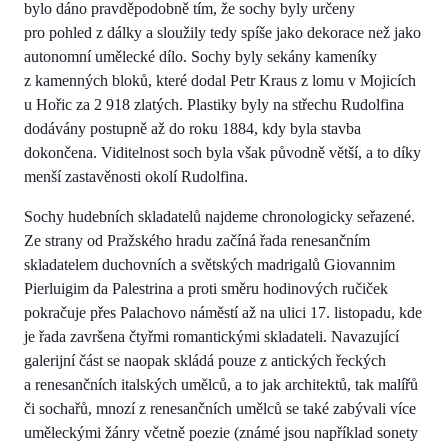
bylo dáno pravděpodobně tím, že sochy byly určeny
pro pohled z dálky a sloužily tedy spíše jako dekorace než jako
autonomní umělecké dílo. Sochy byly sekány kameníky
z kamenných bloků, které dodal Petr Kraus z lomu v Mojicích
u Hořic za 2 918 zlatých. Plastiky byly na střechu Rudolfina
dodávány postupně až do roku 1884, kdy byla stavba
dokončena. Viditelnost soch byla však původně větší, a to díky
menší zastavěnosti okolí Rudolfina.
Sochy hudebních skladatelů najdeme chronologicky seřazené.
Ze strany od Pražského hradu začíná řada renesančním
skladatelem duchovních a světských madrigalů Giovannim
Pierluigim da Palestrina a proti směru hodinových ručiček
pokračuje přes Palachovo náměstí až na ulici 17. listopadu, kde
je řada završena čtyřmi romantickými skladateli. Navazující
galerijní část se naopak skládá pouze z antických řeckých
a renesančních italských umělců, a to jak architektů, tak malířů
či sochařů, mnozí z renesančních umělců se také zabývali více
uměleckými žánry včetně poezie (známé jsou například sonety