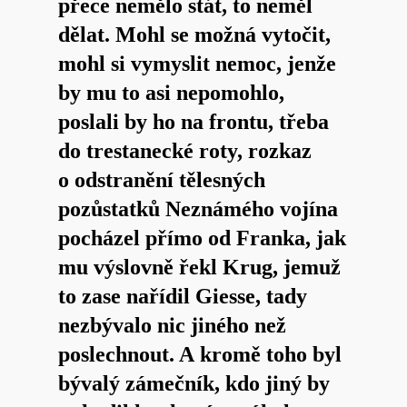
přece nemělo stát, to neměl
dělat. Mohl se možná vytočit,
mohl si vymyslit nemoc, jenže
by mu to asi nepomohlo,
poslali by ho na frontu, třeba
do trestanecké roty, rozkaz
o odstranění tělesných
pozůstatků Neznámého vojína
pocházel přímo od Franka, jak
mu výslovně řekl Krug, jemuž
to zase nařídil Giesse, tady
nezbývalo nic jiného než
poslechnout. A kromě toho byl
bývalý zámečník, kdo jiný by