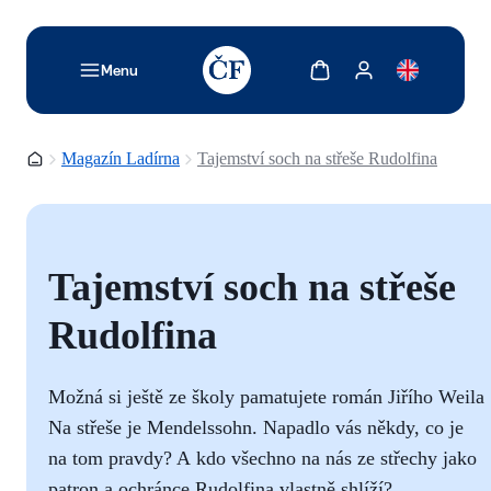
TODO: Add description for reader
Zobrazit košík
Zobrazit můj účet
Menu
Domovská stránka
Magazín Ladírna
Tajemství soch na střeše Rudolfina
Tajemství soch na střeše
Rudolfina
Možná si ještě ze školy pamatujete román Jiřího Weila
Na střeše je Mendelssohn. Napadlo vás někdy, co je
na tom pravdy? A kdo všechno na nás ze střechy jako
patron a ochránce Rudolfina vlastně shlíží?