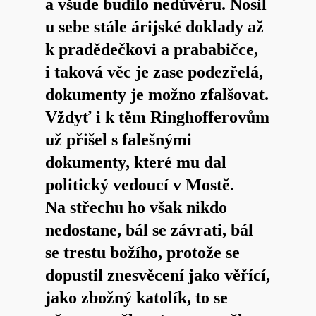
a všude budilo nedůvěru. Nosil
u sebe stále árijské doklady až
k pradědečkovi a prababičce,
i taková věc je zase podezřelá,
dokumenty je možno zfalšovat.
Vždyť i k těm Ringhofferovům
už přišel s falešnými
dokumenty, které mu dal
politický vedoucí v Mostě.
Na střechu ho však nikdo
nedostane, bál se závrati, bál
se trestu božího, protože se
dopustil znesvěcení jako věřící,
jako zbožný katolík, to se