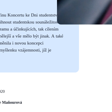
lfinu Koncertu ke Dni studentstva.
nout studentskou sounáležitost,
ramu a účinkujících, tak cílením
ělejší a vše mělo být jinak. A také
měnila i novou koncepci
myšlenku vzájemnosti, jíž je
020
e Maňourová