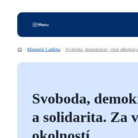
Menu
Domovská stránka
Magazín Ladírna
Svoboda, demokracie, vlast a&nbsp;so
Svoboda, demokr
a solidarita. Za 
okolností