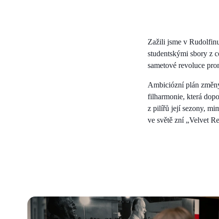
Zažili jsme v Rudolfi
studentskými sbory z c
sametové revoluce pron
Ambiciózní plán změny
filharmonie, která dopo
z pilířů její sezony, 
ve světě zní „Velvet R