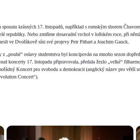
nu spoustu krásných 17. listopadů, například s romským sborem Čhavor
elé republiky. Nebo zmiňme dosavadní vrchol v loňském roce, při němž
esli ve Dvořákově síni své projevy Petr Pithart a Joachim Gauck.
 z „pouhé“ oslavy studentstva byl koncipován na mnoho sezon dopřed
sud koncerty 17. listopadu připravovala, předala žezlo „velké“ filharmo
mimořádný Koncert pro svobodu a demokracii (anglický název pro větší sr
evolution Concert“).