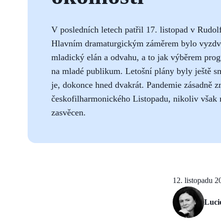
V posledních letech patřil 17. listopad v Rudo
Hlavním dramaturgickým záměrem bylo vyzdvih
mladický elán a odvahu, a to jak výběrem prog
na mladé publikum. Letošní plány byly ještě sm
je, dokonce hned dvakrát. Pandemie zásadně z
českofilharmonického Listopadu, nikoliv však 
zasvěcen.
12. listopadu 2
Luci