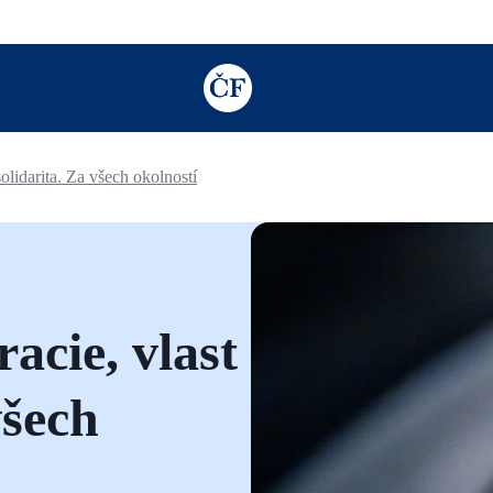
TODO: Add description for reader
lidarita. Za všech okolností
acie, vlast
všech