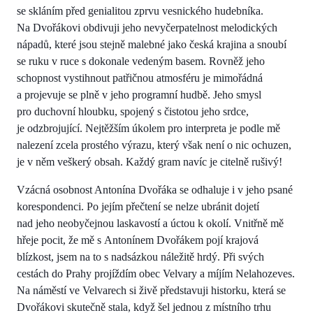
se skláním před genialitou zprvu vesnického hudebníka.
Na Dvořákovi obdivuji jeho nevyčerpatelnost melodických
nápadů, které jsou stejně malebné jako česká krajina a snoubí
se ruku v ruce s dokonale vedeným basem. Rovněž jeho
schopnost vystihnout patřičnou atmosféru je mimořádná
a projevuje se plně v jeho programní hudbě. Jeho smysl
pro duchovní hloubku, spojený s čistotou jeho srdce,
je odzbrojující. Nejtěžším úkolem pro interpreta je podle mě
nalezení zcela prostého výrazu, který však není o nic ochuzen,
je v něm veškerý obsah. Každý gram navíc je citelně rušivý!
Vzácná osobnost Antonína Dvořáka se odhaluje i v jeho psané
korespondenci. Po jejím přečtení se nelze ubránit dojetí
nad jeho neobyčejnou laskavostí a úctou k okolí. Vnitřně mě
hřeje pocit, že mě s Antonínem Dvořákem pojí krajová
blízkost, jsem na to s nadsázkou náležitě hrdý. Při svých
cestách do Prahy projíždím obec Velvary a míjím Nelahozeves.
Na náměstí ve Velvarech si živě představuji historku, která se
Dvořákovi skutečně stala, když šel jednou z místního trhu