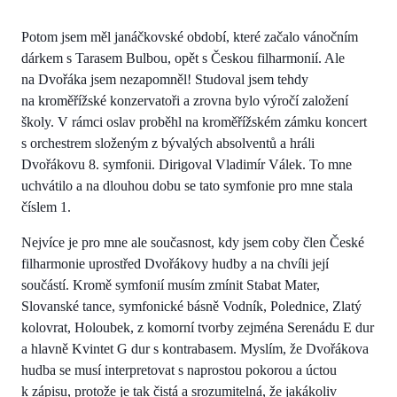
Potom jsem měl janáčkovské období, které začalo vánočním
dárkem s Tarasem Bulbou, opět s Českou filharmonií. Ale
na Dvořáka jsem nezapomněl! Studoval jsem tehdy
na kroměřížské konzervatoři a zrovna bylo výročí založení
školy. V rámci oslav proběhl na kroměřížském zámku koncert
s orchestrem složeným z bývalých absolventů a hráli
Dvořákovu 8. symfonii. Dirigoval Vladimír Válek. To mne
uchvátilo a na dlouhou dobu se tato symfonie pro mne stala
číslem 1.
Nejvíce je pro mne ale současnost, kdy jsem coby člen České
filharmonie uprostřed Dvořákovy hudby a na chvíli její
součástí. Kromě symfonií musím zmínit Stabat Mater,
Slovanské tance, symfonické básně Vodník, Polednice, Zlatý
kolovrat, Holoubek, z komorní tvorby zejména Serenádu E dur
a hlavně Kvintet G dur s kontrabasem. Myslím, že Dvořákova
hudba se musí interpretovat s naprostou pokorou a úctou
k zápisu, protože je tak čistá a srozumitelná, že jakákoliv