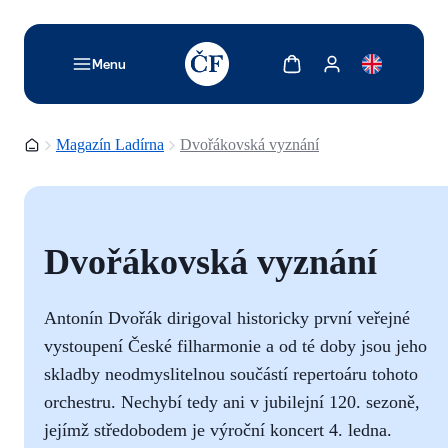
TODO: Add description for reader
Zobrazit košík
Zobrazit můj účet
Menu
Domovská stránka
Magazín Ladírna
Dvořákovská vyznání
Dvořákovská vyznání
Antonín Dvořák dirigoval historicky první veřejné
vystoupení České filharmonie a od té doby jsou jeho
skladby neodmyslitelnou součástí repertoáru tohoto
orchestru. Nechybí tedy ani v jubilejní 120. sezoně,
jejímž středobodem je výroční koncert 4. ledna.