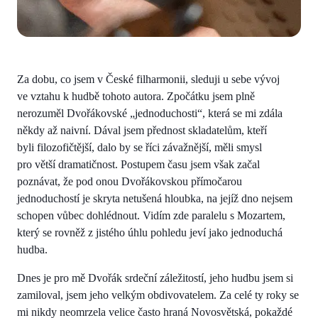
Za dobu, co jsem v České filharmonii, sleduji u sebe vývoj
ve vztahu k hudbě tohoto autora. Zpočátku jsem plně
nerozuměl Dvořákovské „jednoduchosti“, která se mi zdála
někdy až naivní. Dával jsem přednost skladatelům, kteří
byli filozofičtější, dalo by se říci závažnější, měli smysl
pro větší dramatičnost. Postupem času jsem však začal
poznávat, že pod onou Dvořákovskou přímočarou
jednoduchostí je skryta netušená hloubka, na jejíž dno nejsem
schopen vůbec dohlédnout. Vidím zde paralelu s Mozartem,
který se rovněž z jistého úhlu pohledu jeví jako jednoduchá
hudba.
Dnes je pro mě Dvořák srdeční záležitostí, jeho hudbu jsem si
zamiloval, jsem jeho velkým obdivovatelem. Za celé ty roky se
mi nikdy neomrzela velice často hraná Novosvětská, pokaždé