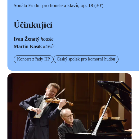
Sonáta Es dur pro housle a klavír, op. 18 (30')
Účinkující
Ivan Ženatý
ho
u
sle
Martin Kasík
klavír
Koncert z řady HP
Český spolek pro komorní hudbu