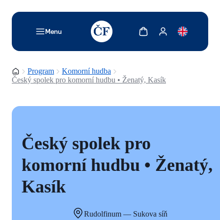
TODO: Add description for reader
Zobrazit košík
Zobrazit můj účet
Menu
Domovská stránka
Program
Komorní hudba
Český spolek pro komorní hudbu • Ženatý, Kasík
Český spolek pro
komorní hudbu • Ženatý,
Kasík
Rudolfinum — Sukova síň