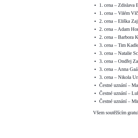
1. cena – Zdislava
1. cena – Vilém Vlč
2.
cena
– Eliška Zaj
2.
cena
– Adam Honz
2.
cena
– Barbora K
3.
cena
– Tim Kadlec
3.
cena
– Natalie S
3.
cena
– Ondřej Zav
3.
cena
– Anna Gaál
3.
cena
– Nikola Ur
Čestné uznání – Mat
Č
estné uznání
– Luk
Č
estné uznání
– Mir
Všem soutěžícím grat