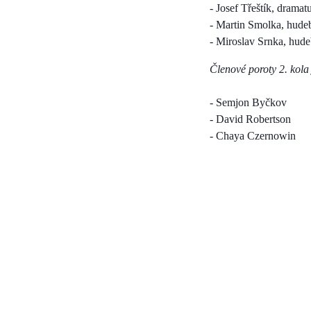
- Josef Třeštík, drama
- Martin Smolka, hudeb
- Miroslav Srnka, hude
Členové poroty 2. kola
- Semjon Byčkov
- David Robertson
- Chaya Czernowin