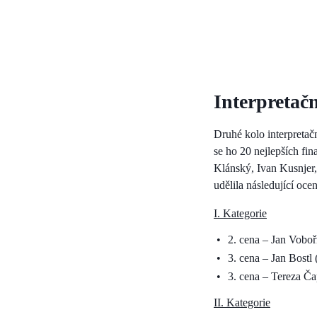
Interpretačn
Druhé kolo interpretačn
se ho 20 nejlepších fi
Klánský, Ivan Kusnjer
udělila následující ocen
I. Kategorie
2. cena – Jan Voboři
3. cena – Jan Bostl (
3. cena – Tereza Č
II. Kategorie