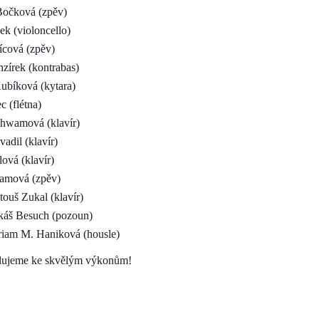
 Bočková (zpěv)
ek (violoncello)
ícová (zpěv)
írek (kontrabas)
ubíková (kytara)
 (flétna)
chwamová (klavír)
adil (klavír)
ová (klavír)
amová (zpěv)
ouš Zukal (klavír)
áš Besuch (pozoun)
iam M. Haniková (housle)
ulujeme ke skvělým výkonům!