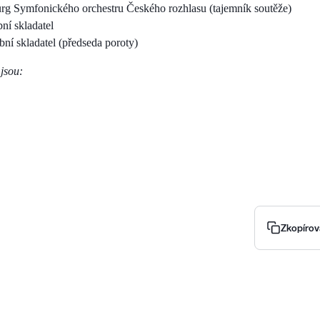
turg Symfonického orchestru Českého rozhlasu (tajemník soutěže)
ní skladatel
bní skladatel (předseda poroty)
 jsou:
Zkopírov