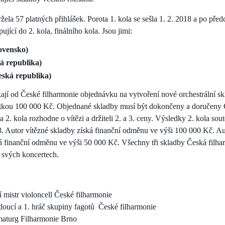
žela 57 platných přihlášek. Porota 1. kola se sešla 1. 2. 2018 a po př
pující do 2. kola, finálního kola. Jsou jimi:
ovensko)
á republika)
ská republika)
získají od České filharmonie objednávku na vytvoření nové orchestrální 
kou 100 000 Kč. Objednané skladby musí být dokončeny a doručeny Č
 2. kola rozhodne o vítězi a držiteli 2. a 3. ceny. Výsledky 2. kola so
8. Autor vítězné skladby získá finanční odměnu ve výši 100 000 Kč. Aut
ská finanční odměnu ve výši 50 000 Kč. Všechny tři skladby Česká filh
 svých koncertech.
í mistr violoncell České filharmonie
oucí a 1. hráč skupiny fagotů České filharmonie
amaturg Filharmonie Brno