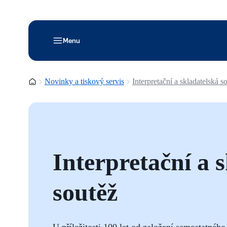
Menu
Domovská stránka
Novinky a tiskový servis
Interpretační a skladatelská s
Interpretační a 
soutěž
U příležitosti 100 let od založení samostatné