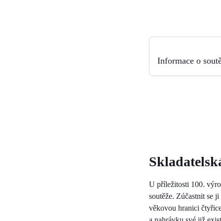
Informace o soutě
Skladatelská
U příležitosti 100. vý
soutěže. Zúčastnit se j
věkovou hranici čtyřice
a nahrávku své již exis