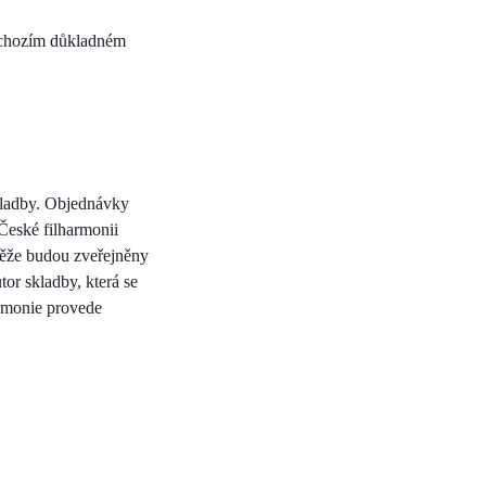
edchozím důkladném
skladby. Objednávky
eské filharmonii
utěže budou zveřejněny
or skladby, která se
armonie provede