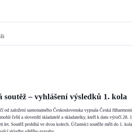
ži
 soutěž – vyhlášení výsledků 1. kola
ročí od založení samostatného Československa vypsala Česká filharmonie
i mohli čeští a slovenští skladatelé a skladatelky, kteří k datu výročí 28
ti let. Soutěž probíhá ve dvou kolech. Účastníci soutěže měli do 1. kola 
tující skladby většího rozsahu.