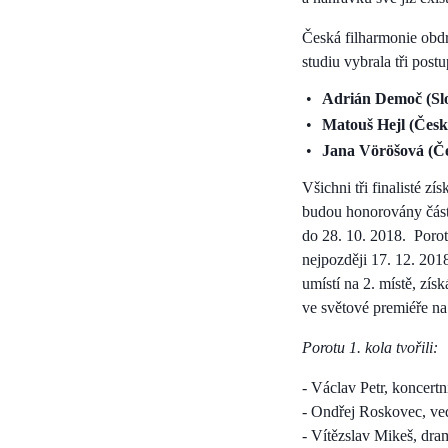
Česká filharmonie obdr
studiu vybrala tři postu
Adrián Demoč (Sl
Matouš Hejl (Česk
Jana Vöröšová (Če
Všichni tři finalisté 
budou honorovány část
do 28. 10. 2018. Porota
nejpozději 17. 12. 201
umístí na 2. místě, zí
ve světové premiéře na
Porotu 1. kola tvořili:
- Václav Petr, koncertn
- Ondřej Roskovec, ved
- Vítězslav Mikeš, dr