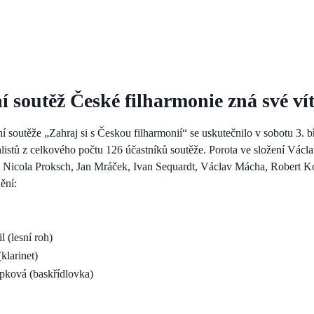
í soutěž České filharmonie zná své ví
í soutěže „Zahraj si s Českou filharmonií“ se uskutečnilo v sobotu 3. 
nalistů z celkového počtu 126 účastníků soutěže. Porota ve složení Vác
, Nicola Proksch, Jan Mráček, Ivan Sequardt, Václav Mácha, Robert K
ění:
l (lesní roh)
klarinet)
apková (baskřídlovka)