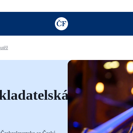
TODO: Add description for reader
outěž
skladatelská
ho Československa se Česká