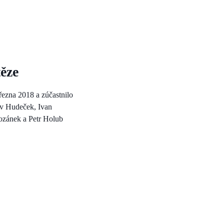
těze
března 2018 a zúčastnilo
lav Hudeček, Ivan
ozánek a Petr Holub