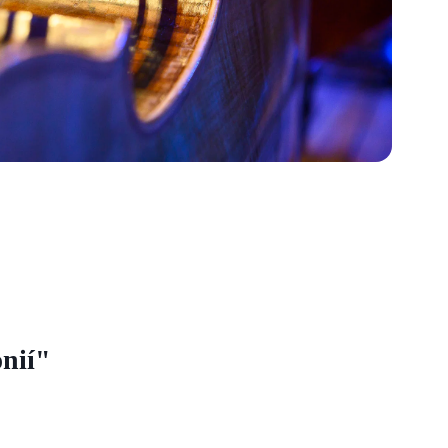
onií"