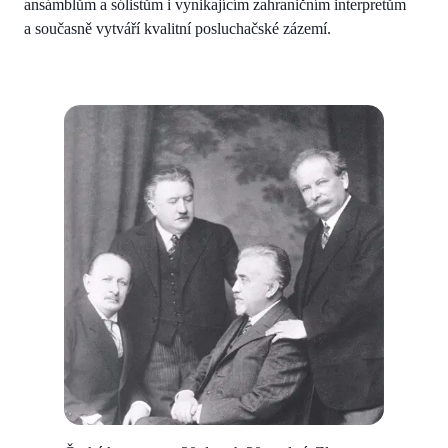
ansámblům a sólistům i vynikajícím zahraničním interpretům
a současně vytváří kvalitní posluchačské zázemí.