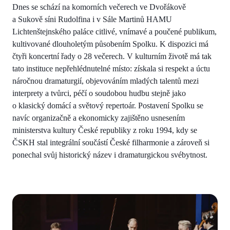
Dnes se schází na komorních večerech ve Dvořákově
a Sukově síni Rudolfina i v Sále Martinů HAMU
Lichtenštejnského paláce citlivé, vnímavé a poučené publikum,
kultivované dlouholetým působením Spolku. K dispozici má
čtyři koncertní řady o 28 večerech. V kulturním životě má tak
tato instituce nepřehlédnutelné místo: získala si respekt a úctu
náročnou dramaturgií, objevováním mladých talentů mezi
interprety a tvůrci, péčí o soudobou hudbu stejně jako
o klasický domácí a světový repertoár. Postavení Spolku se
navíc organizačně a ekonomicky zajištěno usnesením
ministerstva kultury České republiky z roku 1994, kdy se
ČSKH stal integrální součástí České filharmonie a zároveň si
ponechal svůj historický název i dramaturgickou svébytnost.