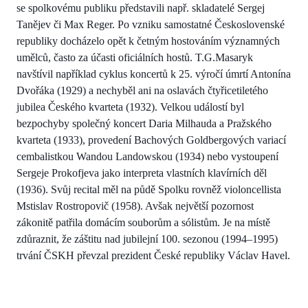
se spolkovému publiku představili např. skladatelé Sergej
Tanějev či Max Reger. Po vzniku samostatné Československé
republiky docházelo opět k četným hostováním významných
umělců, často za účasti oficiálních hostů. T.G.Masaryk
navštívil například cyklus koncertů k 25. výročí úmrtí Antonína
Dvořáka (1929) a nechyběl ani na oslavách čtyřicetiletého
jubilea Českého kvarteta (1932). Velkou událostí byl
bezpochyby společný koncert Daria Milhauda a Pražského
kvarteta (1933), provedení Bachových Goldbergových variací
cembalistkou Wandou Landowskou (1934) nebo vystoupení
Sergeje Prokofjeva jako interpreta vlastních klavírních děl
(1936). Svůj recital měl na půdě Spolku rovněž violoncellista
Mstislav Rostropovič (1958). Avšak největší pozornost
zákonitě patřila domácím souborům a sólistům. Je na místě
zdůraznit, že záštitu nad jubilejní 100. sezonou (1994–1995)
trvání ČSKH převzal prezident České republiky Václav Havel.