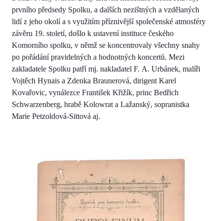
prvního předsedy Spolku, a dalších nezištných a vzdělaných
lidí z jeho okolí a s využitím příznivější společenské atmosféry
závěru 19. století, došlo k ustavení instituce českého
Komorního spolku, v němž se koncentrovaly všechny snahy
po pořádání pravidelných a hodnotných koncertů. Mezi
zakladatele Spolku patří mj. nakladatel F. A. Urbánek, malíři
Vojtěch Hynais a Zdenka Braunerová, dirigent Karel
Kovařovic, vynálezce František Křižík, princ Bedřich
Schwarzenberg, hrabě Kolowrat a Lažanský, sopranistka
Marie Petzoldová-Sittová aj.