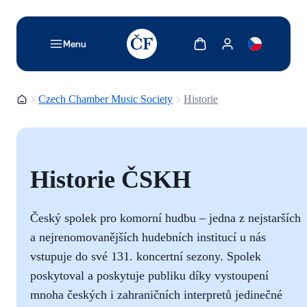
TODO: Add description for reader
Show cart
Show my account
Menu
Homepage
Czech Chamber Music Society
Historie
Historie ČSKH
Český spolek pro komorní hudbu – jedna z nejstarších
a nejrenomovanějších hudebních institucí u nás
vstupuje do své 131. koncertní sezony. Spolek
poskytoval a poskytuje publiku díky vystoupení
mnoha českých i zahraničních interpretů jedinečné