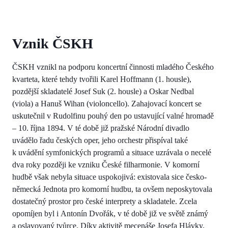
Vznik ČSKH
ČSKH vznikl na podporu koncertní činnosti mladého Českého
kvarteta, které tehdy tvořili Karel Hoffmann (1. housle),
pozdější skladatelé Josef Suk (2. housle) a Oskar Nedbal
(viola) a Hanuš Wihan (violoncello). Zahajovací koncert se
uskutečnil v Rudolfinu pouhý den po ustavující valné hromadě
– 10. října 1894. V té době již pražské Národní divadlo
uvádělo řadu českých oper, jeho orchestr přispíval také
k uvádění symfonických programů a situace uzrávala o necelé
dva roky později ke vzniku České filharmonie. V komorní
hudbě však nebyla situace uspokojivá: existovala sice česko-
německá Jednota pro komorní hudbu, ta ovšem neposkytovala
dostatečný prostor pro české interprety a skladatele. Zcela
opomíjen byl i Antonín Dvořák, v té době již ve světě známý
a oslavovaný tvůrce. Díky aktivitě mecenáše Josefa Hlávky,