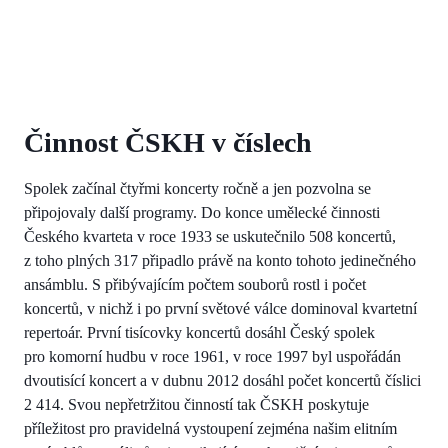
Činnost ČSKH v číslech
Spolek začínal čtyřmi koncerty ročně a jen pozvolna se
připojovaly další programy. Do konce umělecké činnosti
Českého kvarteta v roce 1933 se uskutečnilo 508 koncertů,
z toho plných 317 připadlo právě na konto tohoto jedinečného
ansámblu. S přibývajícím počtem souborů rostl i počet
koncertů, v nichž i po první světové válce dominoval kvartetní
repertoár. První tisícovky koncertů dosáhl Český spolek
pro komorní hudbu v roce 1961, v roce 1997 byl uspořádán
dvoutisící koncert a v dubnu 2012 dosáhl počet koncertů číslici
2 414. Svou nepřetržitou činností tak ČSKH poskytuje
příležitost pro pravidelná vystoupení zejména našim elitním