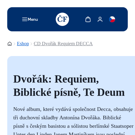
TODO: Add description for reader
Show cart
Show my account
Menu
Homepage
Eshop
CD Dvořák Requiem DECCA
Dvořák: Requiem,
Biblické písně, Te Deum
Nové album, které vydává společnost Decca, obsahuje
tři duchovní skladby Antonína Dvořáka. Biblické
písně s českým basistou a sólistou berlínské Staatsoper
Unter den Linden Janem Martiníkem jsou poslední