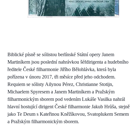
Biblické písně se sólistou berlínské Státní opery Janem
Martiníkem jsou poslední nahrávkou šéfdirigenta a hudebního
ředitele České filharmonie Jiřího Bělohlávka, která byla
pořízena v únoru 2017, tři měsíce před jeho odchodem.
Requiem se sólisty Ailynou Pérez, Christianne Stotijn,
Michaelem Spyresem a Janem Martiníkem a Pražským
filharmonickým sborem pod vedením Lukáše Vasilka nahrál
hlavní hostující dirigent České filharmonie Jakub Hrůša, stejně
jako Te Deum s Kateřinou Kněžíkovou, Svatoplukem Semem
a Pražským filharmonickým sborem.