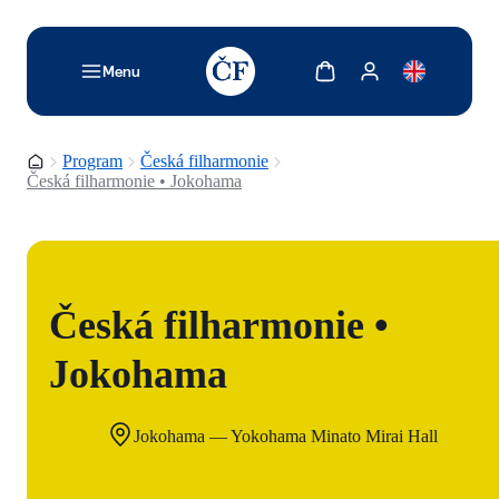
TODO: Add description for reader
Zobrazit košík
Zobrazit můj účet
Menu
Domovská stránka
Program
Česká filharmonie
Česká filharmonie • Jokohama
Česká filharmonie •
Jokohama
Jokohama — Yokohama Minato Mirai Hall