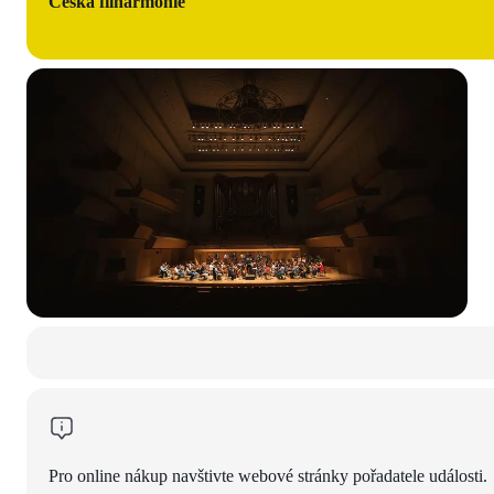
Česká filharmonie
Pro online nákup navštivte webové stránky pořadatele události.