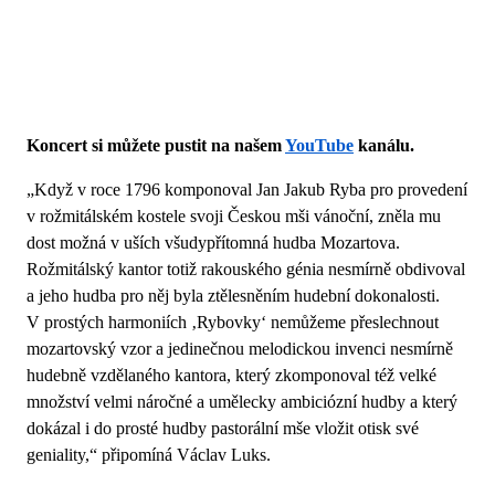
Koncert si můžete pustit na našem
YouTube
kanálu.
„Když v roce 1796 komponoval Jan Jakub Ryba pro provedení
v rožmitálském kostele svoji Českou mši vánoční, zněla mu
dost možná v uších všudypřítomná hudba Mozartova.
Rožmitálský kantor totiž rakouského génia nesmírně obdivoval
a jeho hudba pro něj byla ztělesněním hudební dokonalosti.
V prostých harmoniích ‚Rybovky‘ nemůžeme přeslechnout
mozartovský vzor a jedinečnou melodickou invenci nesmírně
hudebně vzdělaného kantora, který zkomponoval též velké
množství velmi náročné a umělecky ambiciózní hudby a který
dokázal i do prosté hudby pastorální mše vložit otisk své
geniality,“ připomíná Václav Luks.