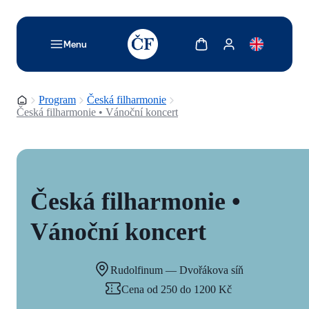
TODO: Add description for reader
Zobrazit košík
Zobrazit můj účet
Menu
Domovská stránka
Program
Česká filharmonie
Česká filharmonie • Vánoční koncert
Česká filharmonie •
Vánoční koncert
Rudolfinum — Dvořákova síň
Cena od 250 do 1200 Kč