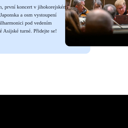
h, první koncert v
jihokorejském
 Japonska a osm vystoupení
Filharmonici pod vedením
 Asijské turné. Přidejte se!