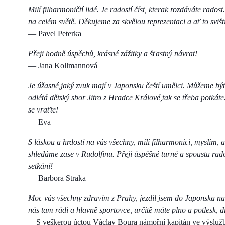
Milí filharmoničtí lidé. Je radostí číst, kterak rozdáváte rados
na celém světě. Děkujeme za skvělou reprezentaci a ať to sviští 
— Pavel Peterka
Přeji hodně úspěchů, krásné zážitky a šťastný návrat!
— Jana Kollmannová
Je úžasné,jaký zvuk mají v Japonsku čeští umělci. Můžeme být
odlétá dětský sbor Jitro z Hradce Králové,tak se třeba potkáte
se vraťte!
— Eva
S láskou a hrdostí na vás všechny, milí filharmonici, myslím, 
shledáme zase v Rudolfinu. Přeji úspěšné turné a spoustu rad
setkání!
— Barbora Straka
M
oc vás všechny zdravím z Prahy, jezdil jsem do Japonska na
nás tam rádi a hlavně sportovce, určitě máte plno a potlesk,
—S veškerou úctou Václav Boura námořní kapitán ve výsluž