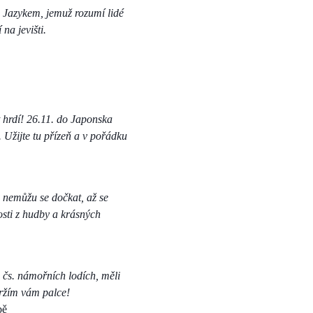
t. Jazykem, jemuž rozumí lidé
na jevišti.
 hrdí! 26.11. do Japonska
. Užijte tu přízeň a v pořádku
a nemůžu se dočkat, až se
osti z hudby a krásných
 čs. námořních lodích, měli
 držím vám palce!
bě