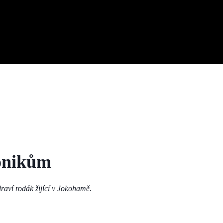
monikům
raví rodák žijící v Jokohamě.