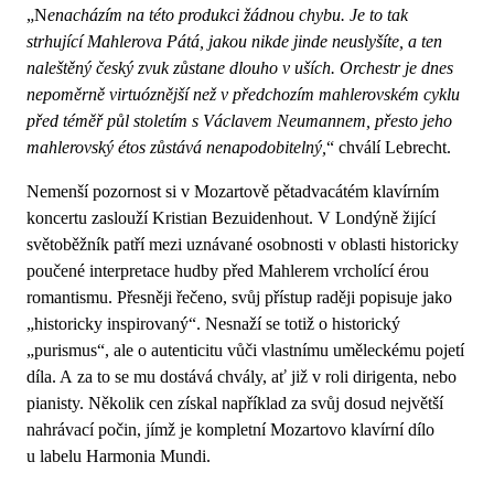
„N
enacházím na této produkci žádnou chybu. Je to tak
strhující Mahlerova Pátá, jakou nikde jinde neuslyšíte, a ten
naleštěný český zvuk zůstane dlouho v uších. Orchestr je dnes
nepoměrně virtuóznější než v předchozím mahlerovském cyklu
před téměř půl stoletím s Václavem Neumannem, přesto jeho
mahlerovský étos zůstává nenapodobitelný,
“ chválí Lebrecht.
Nemenší pozornost si v Mozartově pětadvacátém klavírním
koncertu zaslouží Kristian Bezuidenhout. V Londýně žijící
světoběžník patří mezi uznávané osobnosti v oblasti historicky
poučené interpretace hudby před Mahlerem vrcholící érou
romantismu. Přesněji řečeno, svůj přístup raději popisuje jako
„historicky inspirovaný“. Nesnaží se totiž o historický
„purismus“, ale o autenticitu vůči vlastnímu uměleckému pojetí
díla. A za to se mu dostává chvály, ať již v roli dirigenta, nebo
pianisty. Několik cen získal například za svůj dosud největší
nahrávací počin, jímž je kompletní Mozartovo klavírní dílo
u labelu Harmonia Mundi.