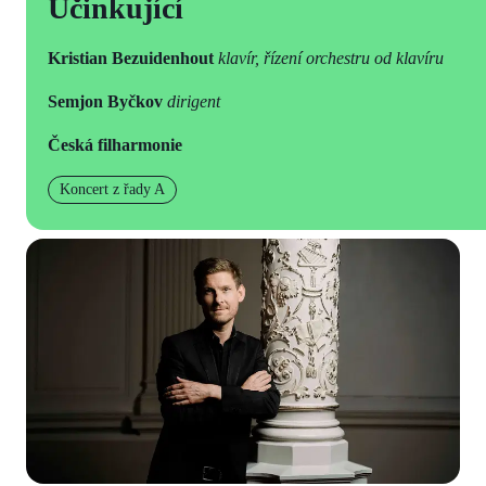
Účinkující
Kristian Bezuidenhout
klavír, řízení orchestru od klavíru
Semjon Byčkov
dirigent
Česká filharmonie
Koncert z řady A