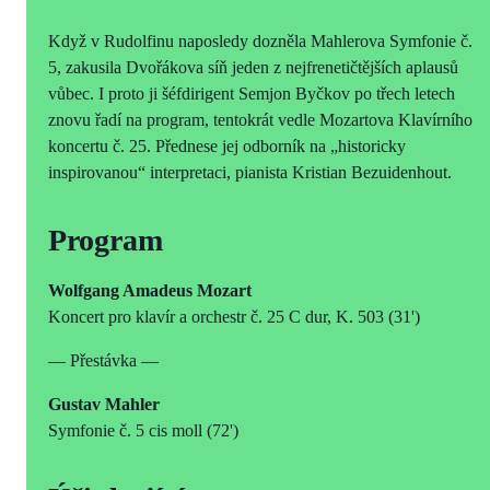
Když v Rudolfinu naposledy dozněla Mahlerova Symfonie č.
5, zakusila Dvořákova síň jeden z nejfrenetičtějších aplausů
vůbec. I proto ji šéfdirigent Semjon Byčkov po třech letech
znovu řadí na program, tentokrát vedle Mozartova Klavírního
koncertu č. 25. Přednese jej odborník na „historicky
inspirovanou“ interpretaci, pianista Kristian Bezuidenhout.
Program
Wolfgang Amadeus Mozart
Koncert pro klavír a orchestr č. 25 C dur, K. 503 (31')
— Přestávka —
Gustav Mahler
Symfonie č. 5 cis moll (72')