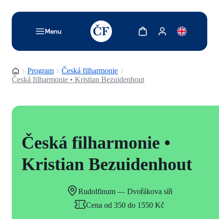
TODO: Add description for reader
Zobrazit košík
Zobrazit můj účet
Menu
Domovská stránka
Program
Česká filharmonie
Česká filharmonie • Kristian Bezuidenhout
Česká filharmonie •
Kristian Bezuidenhout
Rudolfinum — Dvořákova síň
Cena od 350 do 1550 Kč