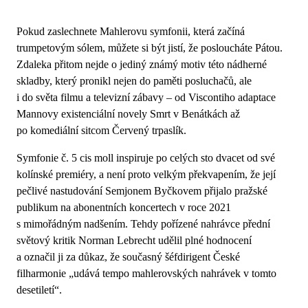
Pokud zaslechnete Mahlerovu symfonii, která začíná
trumpetovým sólem, můžete si být jistí, že posloucháte Pátou.
Zdaleka přitom nejde o jediný známý motiv této nádherné
skladby, který pronikl nejen do paměti posluchačů, ale
i do světa filmu a televizní zábavy – od Viscontiho adaptace
Mannovy existenciální novely Smrt v Benátkách až
po komediální sitcom Červený trpaslík.
Symfonie č. 5 cis moll inspiruje po celých sto dvacet od své
kolínské premiéry, a není proto velkým překvapením, že její
pečlivé nastudování Semjonem Byčkovem přijalo pražské
publikum na abonentních koncertech v roce 2021
s mimořádným nadšením. Tehdy pořízené nahrávce přední
světový kritik Norman Lebrecht udělil plné hodnocení
a označil ji za důkaz, že současný šéfdirigent České
filharmonie „udává tempo mahlerovských nahrávek v tomto
desetiletí“.