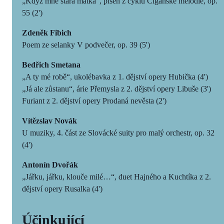
„Když mne stará matka“, píseň z cyklu Cigánské melodie, op.
55 (2')
Zdeněk Fibich
Poem ze selanky V podvečer, op. 39 (5')
Bedřich Smetana
„A ty mé robě“, ukolébavka z 1. dějství opery Hubička (4')
„Já ale zůstanu“, árie Přemysla z 2. dějství opery Libuše (3')
Furiant z 2. dějství opery Prodaná nevěsta (2')
Vítězslav Novák
U muziky, 4. část ze Slovácké suity pro malý orchestr, op. 32
(4')
Antonín Dvořák
„Jářku, jářku, klouče milé…“, duet Hajného a Kuchtíka z 2.
dějství opery Rusalka (4')
Účinkující