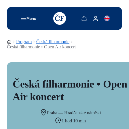
TODO: Add description for reader
Zobrazit košík
Zobrazit můj účet
Menu
Domovská stránka
Program
Česká filharmonie
Česká filharmonie • Open Air koncert
Česká filharmonie • Open
Air koncert
Praha — Hradčanské náměstí
1 hod 10 min