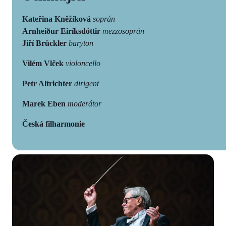
Kateřina Kněžíková
soprán
Arnheiður Eiríksdóttir
mezzosoprán
Jiří Brückler
baryton
Vilém Vlček
violoncello
Petr Altrichter
dirigent
Marek Eben
moderátor
Česká filharmonie