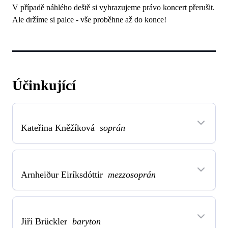
V případě náhlého deště si vyhrazujeme právo koncert přerušit.
Ale držíme si palce - vše proběhne až do konce!
Účinkující
Kateřina Kněžíková
soprán
Arnheiður Eiríksdóttir
mezzosoprán
Jiří Brückler
baryton