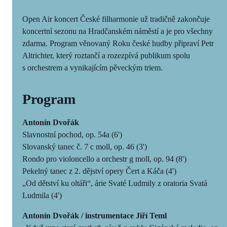
Open Air koncert České filharmonie už tradičně zakončuje
koncertní sezonu na Hradčanském náměstí a je pro všechny
zdarma. Program věnovaný Roku české hudby připraví Petr
Altrichter, který roztančí a rozezpívá publikum spolu
s orchestrem a vynikajícím pěveckým triem.
Program
Antonín Dvořák
Slavnostní pochod, op. 54a (6')
Slovanský tanec č. 7 c moll, op. 46 (3')
Rondo pro violoncello a orchestr g moll, op. 94 (8')
Pekelný tanec z 2. dějství opery Čert a Káča (4')
„Od dětství ku oltáři“, árie Svaté Ludmily z oratoria Svatá
Ludmila (4')
Antonín Dvořák / instrumentace Jiří Teml