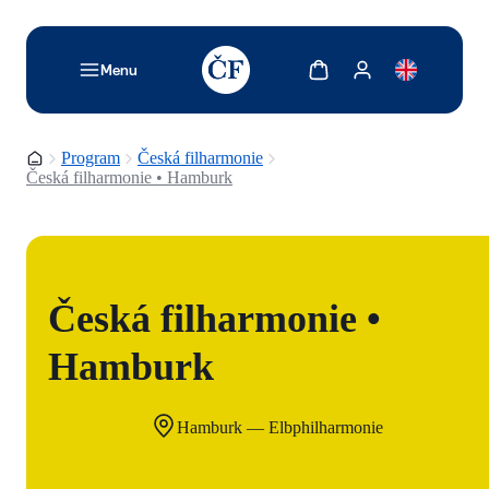
TODO: Add description for reader
Zobrazit košík
Zobrazit můj účet
Menu
Domovská stránka
Program
Česká filharmonie
Česká filharmonie • Hamburk
Česká filharmonie •
Hamburk
Hamburk — Elbphilharmonie