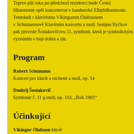
Teprve půl roku po předchozí rezidenci bude Česká
filharmonie opět koncertovat v hamburské Elbphilharmonie.
Tentokrát s klavíristou Víkingurem Ólafssonem
v Schumannově Klavírním koncertu a moll. Semjon Byčkov
pak provede Šostakovičovu 11. symfonii, která je symbolickým
vyznáním o boji dobra a zla.
Program
Robert Schumann
Koncert pro klavír a orchestr a moll, op. 54
Dmitrij Šostakovič
Symfonie č. 11 g moll, op. 103, „Rok 1905“
Účinkující
Víkingur Ólafsson
klavír