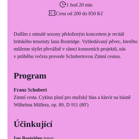
1 hod 20 min
Cena od 200 do 850 Kč
Dalším z minulé sezony přeloženým koncertem je recitál
britského tenoristy Iana Bostridge. Vyhledávaný pěvec, kterého
můžeme slyšet převážně v rámci komorních projektů, nás
v průběhu večera provede Schubertovou Zimní cestou.
Program
Franz Schubert
Zimní cesta. Cyklus písní pro mužský hlas a klavír na básně
Wilhelma Müllera, op. 89, D 911 (80')
Účinkující
Ian Bostridge
tenor