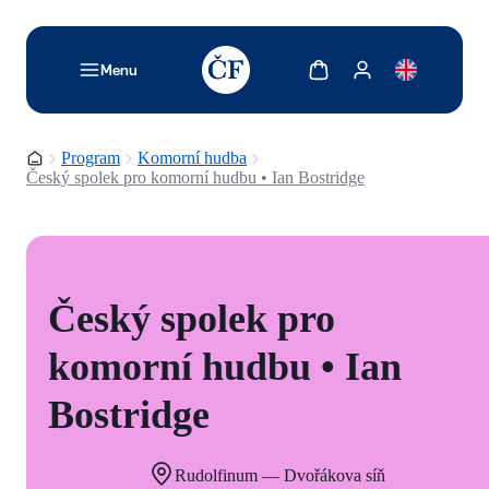
TODO: Add description for reader
Zobrazit košík
Zobrazit můj účet
Menu
Domovská stránka
Program
Komorní hudba
Český spolek pro komorní hudbu • Ian Bostridge
Český spolek pro
komorní hudbu • Ian
Bostridge
Rudolfinum — Dvořákova síň