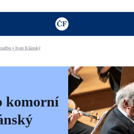
TODO: Add description for reader
hudbu • Ivan Klánský
o komorní
ánský