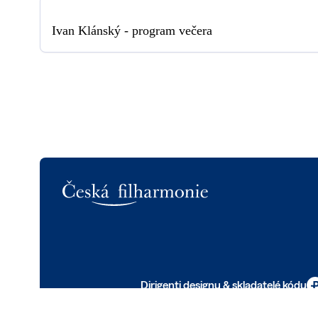
Ivan Klánský - program večera
Logo
Dirigenti designu & skladatelé kódu