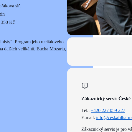
řákova síň
min
 350 Kč
inisty“. Program jeho recitálového
na dalších velikánů, Bacha Mozarta, či
Zákaznický servis České 
Tel.:
+420 227 059 227
E-mail:
info@ceskafilharm
Zákaznický servis je pro v