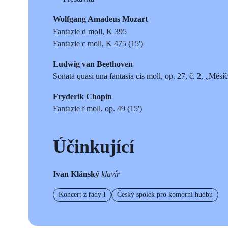
Wolfgang Amadeus Mozart
Fantazie d moll, K 395
Fantazie c moll, K 475 (15')
Ludwig van Beethoven
Sonata quasi una fantasia cis moll, op. 27, č. 2, „Měsíčn
Fryderik Chopin
Fantazie f moll, op. 49 (15')
Účinkující
Ivan Klánský
klavír
Koncert z řady I
Český spolek pro komorní hudbu