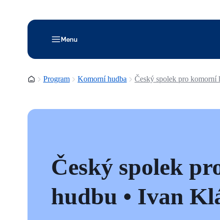
Menu
Domovská stránka
Program
Komorní hudba
Český spolek pro komorní 
Český spolek pr
hudbu • Ivan Kl