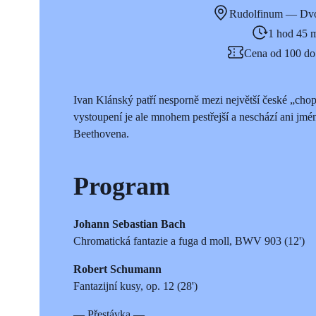
Rudolfinum — Dvo
1 hod 45 
Cena od 100 do
Ivan Klánský patří nesporně mezi největší české „chop
vystoupení je ale mnohem pestřejší a neschází ani jmé
Beethovena.
Program
Johann Sebastian Bach
Chromatická fantazie a fuga d moll, BWV 903 (12')
Robert Schumann
Fantazijní kusy, op. 12 (28')
— Přestávka —