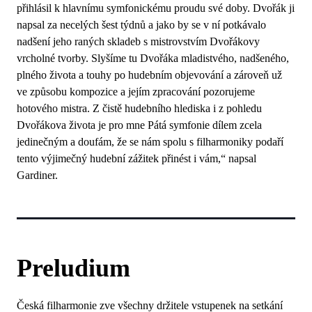
přihlásil k hlavnímu symfonickému proudu své doby. Dvořák ji
napsal za necelých šest týdnů a jako by se v ní potkávalo
nadšení jeho raných skladeb s mistrovstvím Dvořákovy
vrcholné tvorby. Slyšíme tu Dvořáka mladistvého, nadšeného,
plného života a touhy po hudebním objevování a zároveň už
ve způsobu kompozice a jejím zpracování pozorujeme
hotového mistra. Z čistě hudebního hlediska i z pohledu
Dvořákova života je pro mne Pátá symfonie dílem zcela
jedinečným a doufám, že se nám spolu s filharmoniky podaří
tento výjimečný hudební zážitek přinést i vám,“ napsal
Gardiner.
Preludium
Česká filharmonie zve všechny držitele vstupenek na setkání