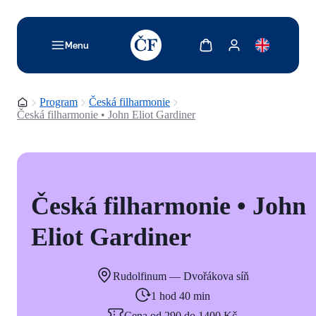
TODO: Add description for reader
Zobrazit košík
Zobrazit můj účet
Menu
Domovská stránka
Program
Česká filharmonie
Česká filharmonie • John Eliot Gardiner
Česká filharmonie • John
Eliot Gardiner
Rudolfinum — Dvořákova síň
1 hod 40 min
Cena od 290 do 1400 Kč