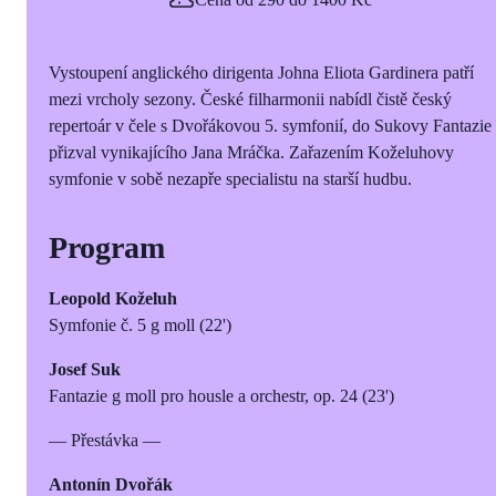
Vystoupení anglického dirigenta Johna Eliota Gardinera patří
mezi vrcholy sezony. České filharmonii nabídl čistě český
repertoár v čele s Dvořákovou 5. symfonií, do Sukovy Fantazie
přizval vynikajícího Jana Mráčka. Zařazením Koželuhovy
symfonie v sobě nezapře specialistu na starší hudbu.
Program
Leopold Koželuh
Symfonie č. 5 g moll (22')
Josef Suk
Fantazie g moll pro housle a orchestr, op. 24 (23')
— Přestávka —
Antonín Dvořák